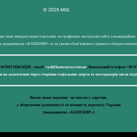
© 2026 MiG
яке інше використання текстових чи графічних матеріалів сайту в комерційних
лу видавництва «КАМЕНЯР» та за умови обов’язкового прямого гіперпосилання 
КОМУНІКАЦІЯ - email:
vyd@kamenyar.com.ua
,
Контактний телефон +38-0
чи на замовлення через сторінки соціальних мереж та месенджерів ми не від
Кожне наше видання - це внесок у спротив,
у збереження ідентичності та неминучу перемогу України
(видавництво «КАМЕНЯР»)