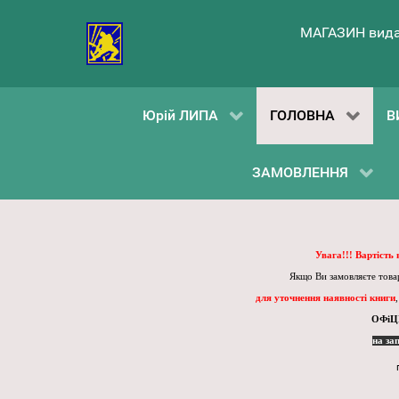
МАГАЗИН вида
Юрій ЛИПА
ГОЛОВНА
В
ЗАМОВЛЕННЯ
Увага!!! Вартість
Якщо Ви замовляєте товар
для уточнення наявності книги
ОФіЦ
на за