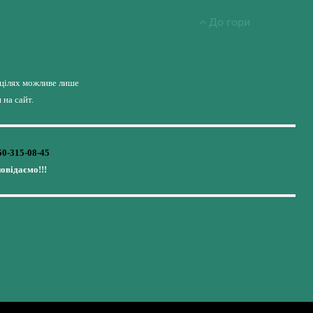
До гори
 цілях можливе лише
на сайт.
50-315-08-45
повідаємо!!!