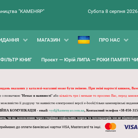
ництва "КАМЕНЯР"
Субота 8 серпня 2026
ИДАННЯ
МАГАЗИН
ПРО НАС
ФІЛЬТР КНИГ
Проєкт — Юрій ЛИПА — РОКИ ПАМ'ЯТІ ЧИ 
 видань вказаних у каталозі-магазині може бути змінено. При зміні вартості книжок, Вам
 з позначкою "
Немає в наявності
" або
кількість три і меньше то просимо Вас, перед замов
, можливістю її додруку чи наявністю електронної версії e-book(тільки каменярівські видання)
ІЙНА КОМУНІКАЦІЯ - email:
vyd@kamenyar.com.ua
,
Контактний телефон +38-050-315
пити, чи на замовлення через сторінки соціальних мереж та месенджерів ми не відповіда
приймамо до оплати банківські картки VISA, Mastercard та інші.