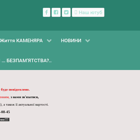
Наш ютуб
Життя КАМЕНЯРА
НОВИНИ
... БЕЗПАМ’ЯТСТВА?..
 буде повідомлено.
ленням,
з нами зв'язатися,
, а також її актуальної вартості.
-08-45
ємо!!!