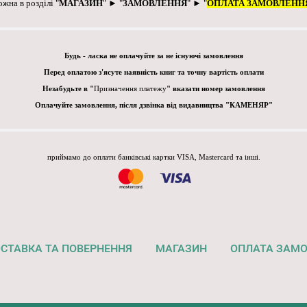
ожна в розділі "
МАГАЗИН
" ► "
ЗАМОВЛЕННЯ
" ► "
ОПЛАТА ЗАМОВЛЕНН
Будь - ласка не оплачуйте за не існуючі замовлення
Перед оплатою з'ясуте наявність книг та точну вартість оплати
Незабудьте в "
Призначення платежу
" вказати номер замовлення
Оплачуйте замовлення, після дзвінка від видавництва "КАМЕНЯР"
приймамо до оплати банківські картки VISA, Mastercard та інші.
СТАВКА ТА ПОВЕРНЕННЯ
МАГАЗИН
ОПЛАТА ЗАМ