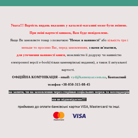
Увага!!! Вартість видань вказаних у каталозі-магазині може бути змінено.
При зміні вартості книжок, Вам буде повідомлено.
Якщо Ви замовляєте товар з позначкою "
Немає в наявності
" або
кількість три і
меньше то просимо Вас, перед замовленням,
з нами зв'язатися,
для уточнення наявності книги
, можливістю її додруку чи наявністю
електронної версії e-book(тільки каменярівські видання), а також її актуальної
вартості.
ОФіЦІЙНА КОМУНІКАЦІЯ - email:
vyd@kamenyar.com.ua
,
Контактний
телефон +38-050-315-08-45
на запити, чи на замовлення через сторінки соціальних мереж та месенджерів
ми не відповідаємо!!!
приймамо до оплати банківські картки VISA, Mastercard та інші.