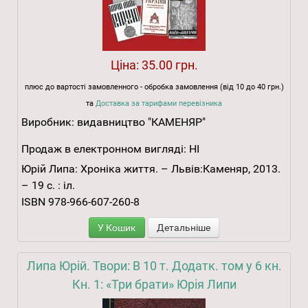
Ціна:
35.00 грн.
плюс до вартості замовленного - обробка замовлення (від 10 до 40 грн.)
та
Доставка за тарифами перевізника
Виробник:
видавництво "КАМЕНЯР"
Продаж в електронном вигляді:
НІ
Юрій Липа: Хроніка життя. – Львів:Каменяр, 2013.
– 19 с. : іл.
ISBN 978-966-607-260-8
У Кошик
Детальніше
Липа Юрій. Твори: В 10 т. Додатк. том у 6 кн.
Кн. 1: «Три брати» Юрія Липи