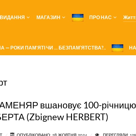
ВИДАННЯ
МАГАЗИН
ПРО НАС
Житт
А — РОКИ ПАМ'ЯТІ ЧИ ... БЕЗПАМ’ЯТСТВА?..
НА
рт
АМЕНЯР вшановує 100-річницю 
БЕРТА (Zbignew HERBERT)
Т
ОПУБЛІКОВАНО: 28 ЖОВТНЯ 2024
ПЕРЕГЛЯДИ: 12