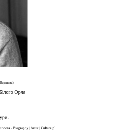
 Варшава)
 Білого Орла
ури.
та - Biography | Artist | Culture.pl