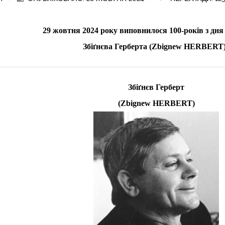
29 жовтня 2024 року виповнилося 100-років з дн
Збіґнєва Герберта
(Zbignew HERBERT
Збіґнєв Герберт
(Zbignew HERBERT)