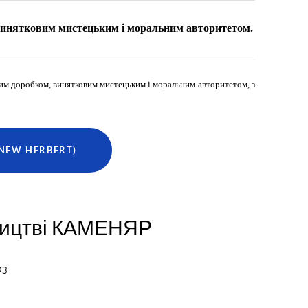
 винятковим мистецьким і моральним авторитетом.
ким доробком, винятковим мистецьким і моральним авторитетом, з
NEW HERBERT)
вництві КАМЕНЯР
03