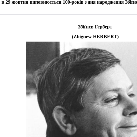
 в 29 жовтня виповнюється 100-років з дня народження Збіґ
Збіґнєв Герберт
(Zbignew HERBERT)