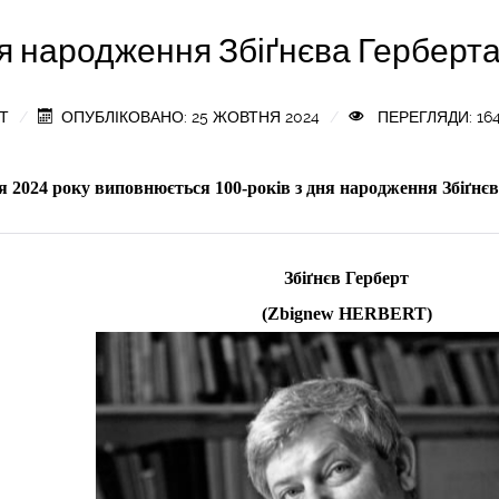
ня народження Збіґнєва Герберт
Т
ОПУБЛІКОВАНО: 25 ЖОВТНЯ 2024
ПЕРЕГЛЯДИ: 16
я 2024 року виповнюється 100-років з дня народження Збіґнє
Збіґнєв Герберт
(Zbignew HERBERT)