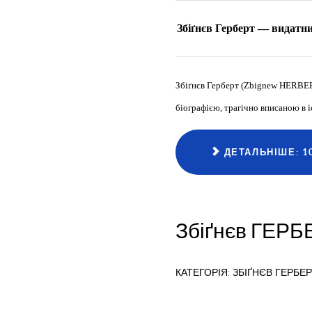
Збіґнєв Герберт — видатн
Збіґнєв Герберт (Zbignew HERBERT
біографією, трагічно вписаною в і
ДЕТАЛЬНІШЕ: 10
Збіґнєв ГЕРБ
КАТЕГОРІЯ:
ЗБІҐНЄВ ГЕРБЕР