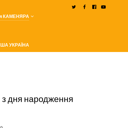
я КАМЕНЯРА
ША УКРАЇНА
з дня народження
59