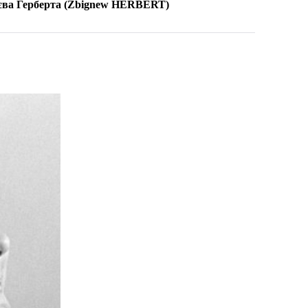
нєва Герберта
(Zbignew HERBERT)