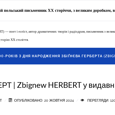
ий польський письменник XX сторіччя, з великим доробком,
) — поет і есеїст, автор драматичних творів і радіодрам, письменник з вели
сторію ХХ століття.
0-РОКІВ З ДНЯ НАРОДЖЕННЯ ЗБІҐНЄВА ГЕРБЕРТА (ZBIG
ЕРТ | Zbignew HERBERT у вида
Т
ОПУБЛІКОВАНО: 20 ЖОВТНЯ 2024
ПЕРЕГЛЯДИ: 12