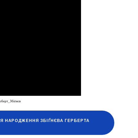
рберт_Збіґнєв
Я НАРОДЖЕННЯ ЗБІҐНЄВА ГЕРБЕРТА