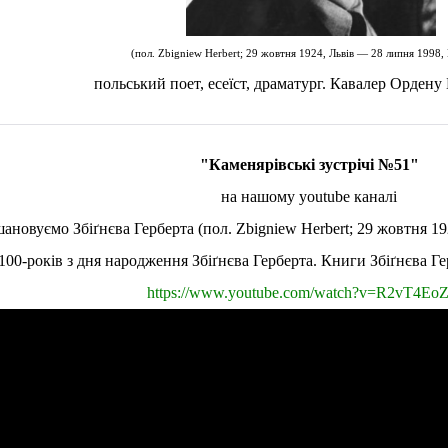
(пол. Zbigniew Herbert; 29 жовтня 1924, Львів — 28 липня 1998,
польський поет, есеїст, драматург. Кавалер Ордену
"Каменярівські зустрічі №51"
на нашому youtube каналі
новуємо Збіґнєва Герберта (пол. Zbigniew Herbert; 29 жовтня 19
100-років з дня народження Збіґнєва Герберта. Книги Збіґнєва
https://www.youtube.com/watch?v=R2vT4Eo