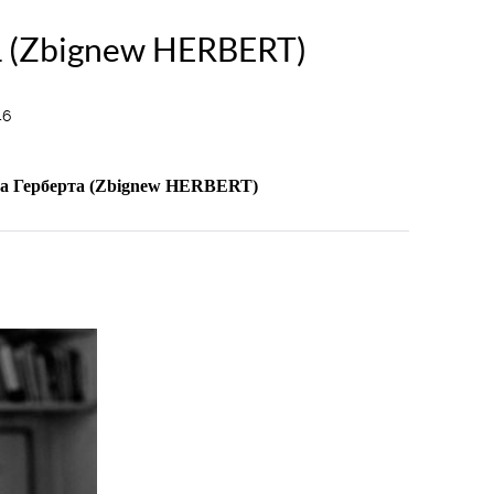
а (Zbignew HERBERT)
46
ва Герберта
(Zbignew HERBERT)