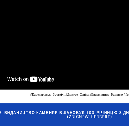
#Каменярівські_Зустрічі
#Дмитро_Сапіга
#Видавництво_Каменяр
#Ге
: ВИДАНИЦТВО КАМЕНЯР ВШАНОВУЄ 100-РІЧНИЦЮ З ДН
(ZBIGNEW HERBERT)