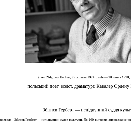
(пол. Zbigniew Herbert; 29 жовтня 1924, Львів — 28 липня 1998,
польський поет, есеїст, драматург. Кавалер Ордену
Збіґнєв Герберт — непідкупний суддя культ
джерело -
Збіґнєв Герберт — непідкупний суддя культури. До 100-річчя від дня народження пое