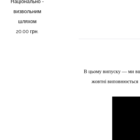
Національно -
визвольним
шляхом
20.00 грн.
В цьому випуску — ми вша
жовтні виповнюється 