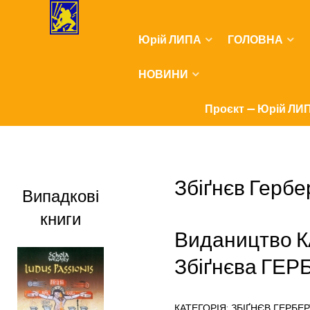
Юрій ЛИПА
ГОЛОВНА
НОВИНИ
Проєкт — Юрій ЛИП
Збіґнєв Гербе
Випадкові
книги
Видаництво К
Збіґнєва ГЕР
КАТЕГОРІЯ:
ЗБІҐНЄВ ГЕРБЕР