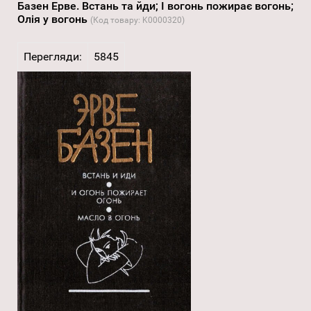
Базен Ерве. Встань та йди; І вогонь пожирає вогонь;
Олія у вогонь
(Код товару:
K0000320
)
Перегляди:
5845