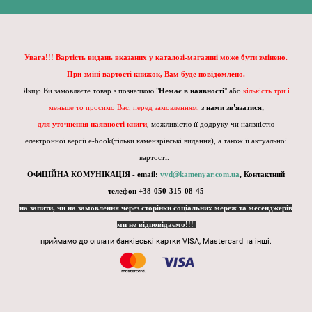
Увага!!! Вартість видань вказаних у каталозі-магазині може бути змінено.
При зміні вартості книжок, Вам буде повідомлено.
Якщо Ви замовляєте товар з позначкою "
Немає в наявності
" або
кількість три і
меньше то просимо Вас, перед замовленням,
з нами зв'язатися,
для уточнення наявності книги
, можливістю її додруку чи наявністю
електронної версії e-book(тільки каменярівські видання), а також її актуальної
вартості.
ОФіЦІЙНА КОМУНІКАЦІЯ - email:
vyd@kamenyar.com.ua
,
Контактний
телефон +38-050-315-08-45
на запити, чи на замовлення через сторінки соціальних мереж та месенджерів
ми не відповідаємо!!!
приймамо до оплати банківські картки VISA, Mastercard та інші.