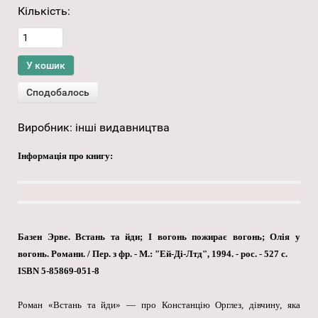
Кількість:
Виробник:
інші видавництва
Інформація про книгу:
Базен Эрве. Встань та йди; І вогонь пожирає вогонь; Олія у
вогонь. Романи. / Пер. з фр. - М.: "Ей-Ді-Лтд", 1994. - рос. - 527 с.
ISBN 5-85869-051-8
Роман «Встань та йди» — про Констанцію Орглез, дівчину, яка