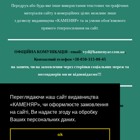
Передрук або будь-яке інше використання текстових чи графічних
матеріалів сайту в комерційних цілях можливе лише
з дозволу видавництва «КАМЕНЯР» та за умови обов’язкового
прямого гіперпосилання на сайт.
ОФіЦІЙНА КОМУНІКАЦІЯ - email:
vyd@kamenyar.com.ua
,
Контактний телефон +38-050-315-08-45
на запити, чи на замовлення через сторінки соціальних мереж та
месенджерів ми не відповідаємо!!!
Переглядаючи наш сайт видавництва
Кожне наше видання - це внесок у спротив,
«КАМЕНЯР», чи оформлюєте замовлення
у збереження ідентичності та неминучу перемогу України
на сайті, Ви надаєте згоду на обробку
(видавництво «КАМЕНЯР»)
Ваших персональних даних.
ok