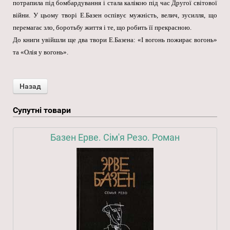
потрапила під бомбардування і стала калікою під час Другої світової
війни. У цьому творі Е.Базен оспівує мужність, велич, зусилля, що
перемагає зло, боротьбу життя і те, що робить її прекрасною.
До книги увійшли ще два твори Е.Базена: «І вогонь пожирає вогонь»
та «Олія у вогонь».
Супутні товари
Базен Ерве. Сім'я Резо. Роман