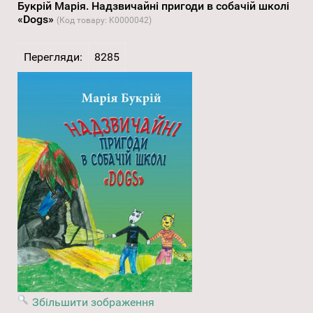
Букрій Марія. Надзвичайні пригоди в собачій школі
«Dogs»
(Код товару:
K0000042
)
Перегляди:
8285
Збільшити зображення