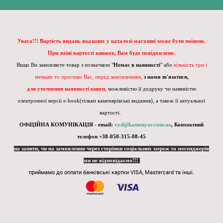
Увага!!! Вартість видань вказаних у каталозі-магазині може бути змінено.
При зміні вартості книжок, Вам буде повідомлено.
Якщо Ви замовляєте товар з позначкою "
Немає в наявності
" або
кількість три і
меньше то просимо Вас, перед замовленням,
з нами зв'язатися,
для уточнення наявності книги
, можливістю її додруку чи наявністю
електронної версії e-book(тільки каменярівські видання), а також її актуальної
вартості.
ОФіЦІЙНА КОМУНІКАЦІЯ - email:
vyd@kamenyar.com.ua
,
Контактний
телефон +38-050-315-08-45
на запити, чи на замовлення через сторінки соціальних мереж та месенджерів
ми не відповідаємо!!!
приймамо до оплати банківські картки VISA, Mastercard та інші.