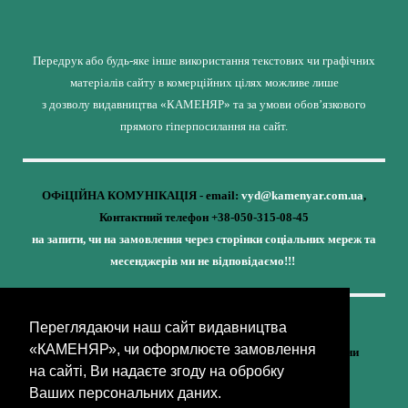
Передрук або будь-яке інше використання текстових чи графічних
матеріалів сайту в комерційних цілях можливе лише
з дозволу видавництва «КАМЕНЯР» та за умови обов’язкового
прямого гіперпосилання на сайт.
ОФіЦІЙНА КОМУНІКАЦІЯ - email:
vyd@kamenyar.com.ua
,
Контактний телефон +38-050-315-08-45
на запити, чи на замовлення через сторінки соціальних мереж та
месенджерів ми не відповідаємо!!!
Переглядаючи наш сайт видавництва
Кожне наше видання - це внесок у спротив,
«КАМЕНЯР», чи оформлюєте замовлення
у збереження ідентичності та неминучу перемогу України
на сайті, Ви надаєте згоду на обробку
(видавництво «КАМЕНЯР»)
Ваших персональних даних.