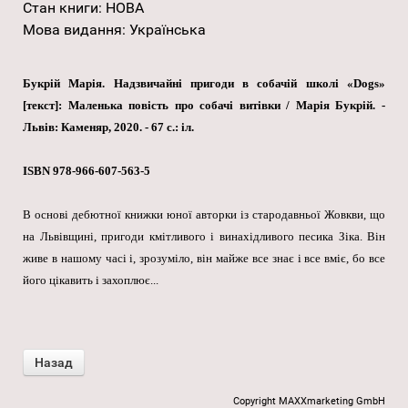
Стан книги
:
НОВА
Мова видання
:
Українська
Букрій Марія. Надзвичайні пригоди в собачій школі «Dogs»
[текст]: Маленька повість про собачі витівки / Марія Букрій. -
Львів: Каменяр, 2020. - 67 с.: іл.
ISBN 978-966-607-563-5
В основі дебютної книжки юної авторки із стародавньої Жовкви, що
на Львівщині, пригоди кмітливого і винахідливого песика Зіка. Він
живе в нашому часі і, зрозуміло, він майже все знає і все вміє, бо все
його цікавить і захоплює...
Copyright MAXXmarketing GmbH