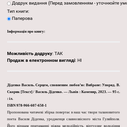
Додрук видання (Перед замовленням - уточнюйте умо
Тип книги:
Паперова
Інформація про книгу:
Можливість додруку
:
ТАК
Продаж в електронном вигляді
:
НІ
Діденко Василь. Серцем, сповненим любов’ю: Вибране: Упоряд. В.
Скорик [Текст] / Василь Діденко. — Львів : Каменяр, 2023. — 95 с.
: іл.
ISBN 978-966-607-658-1
Пропонована читачеві збірка повертає в наш час твори талановитого
поета Василя Діденка, уродженця славнозвісного міста Гуляйполя.
Його віршам притаманні ніжна мелодійність, віртуозне володіння