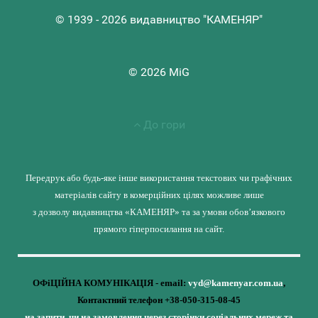
© 1939 - 2026 видавництво "КАМЕНЯР"
© 2026 MiG
До гори
Передрук або будь-яке інше використання текстових чи графічних
матеріалів сайту в комерційних цілях можливе лише
з дозволу видавництва «КАМЕНЯР» та за умови обов’язкового
прямого гіперпосилання на сайт.
ОФіЦІЙНА КОМУНІКАЦІЯ - email:
vyd@kamenyar.com.ua
,
Контактний телефон +38-050-315-08-45
на запити, чи на замовлення через сторінки соціальних мереж та