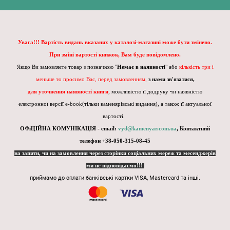
Увага!!! Вартість видань вказаних у каталозі-магазині може бути змінено.
При зміні вартості книжок, Вам буде повідомлено.
Якщо Ви замовляєте товар з позначкою "
Немає в наявності
" або
кількість три і
меньше то просимо Вас, перед замовленням,
з нами зв'язатися,
для уточнення наявності книги
, можливістю її додруку чи наявністю
електронної версії e-book(тільки каменярівські видання), а також її актуальної
вартості.
ОФіЦІЙНА КОМУНІКАЦІЯ - email:
vyd@kamenyar.com.ua
,
Контактний
телефон +38-050-315-08-45
на запити, чи на замовлення через сторінки соціальних мереж та месенджерів
ми не відповідаємо!!!
приймамо до оплати банківські картки VISA, Mastercard та інші.