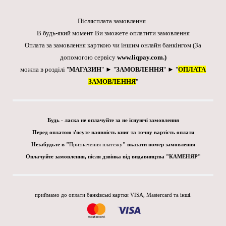
Післясплата замовлення
В будь-який момент Ви зможете оплатити замовлення
Оплата за замовлення карткою чи іншим онлайн банкінгом
(За
допомогою сервісу
www.liqpay.com
.)
можна в розділі "
МАГАЗИН
" ► "
ЗАМОВЛЕННЯ
" ► "
ОПЛАТА
ЗАМОВЛЕННЯ
"
Будь - ласка не оплачуйте за не існуючі замовлення
Перед оплатою з'ясуте наявність книг та точну вартість оплати
Незабудьте в "
Призначення платежу
" вказати номер замовлення
Оплачуйте замовлення, після дзвінка від видавництва "КАМЕНЯР"
приймамо до оплати банківські картки VISA, Mastercard та інші.