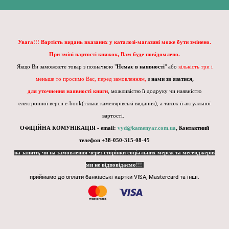
Увага!!! Вартість видань вказаних у каталозі-магазині може бути змінено.
При зміні вартості книжок, Вам буде повідомлено.
Якщо Ви замовляєте товар з позначкою "
Немає в наявності
" або
кількість три і
меньше то просимо Вас, перед замовленням,
з нами зв'язатися,
для уточнення наявності книги
, можливістю її додруку чи наявністю
електронної версії e-book(тільки каменярівські видання), а також її актуальної
вартості.
ОФіЦІЙНА КОМУНІКАЦІЯ - email:
vyd@kamenyar.com.ua
,
Контактний
телефон +38-050-315-08-45
на запити, чи на замовлення через сторінки соціальних мереж та месенджерів
ми не відповідаємо!!!
приймамо до оплати банківські картки VISA, Mastercard та інші.