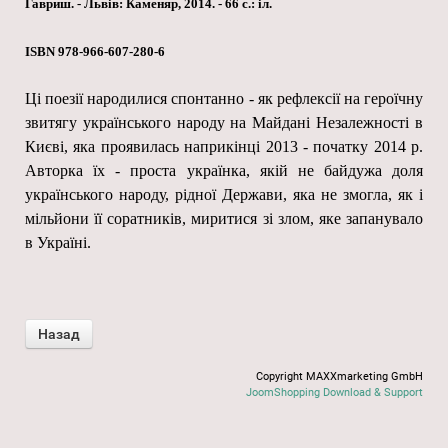
Гавриш. - Львів: Каменяр, 2014. - 66 с.: іл.
ISBN 978-966-607-280-6
Ці поезії народилися спонтанно - як рефлексії на героїчну
звитягу українського народу на Майдані Незалежності в
Києві, яка проявилась наприкінці 2013 - початку 2014 р.
Авторка їх - проста українка, якій не байдужа доля
українського народу, рідної Держави, яка не змогла, як і
мільйони її соратників, миритися зі злом, яке запанувало
в Україні.
Copyright MAXXmarketing GmbH
JoomShopping Download & Support