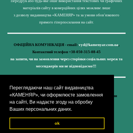
Передрук або будь-яке інше використання текстових чи графічних
матеріалів сайту в комерційних цілях можливе лише
з дозволу видавництва «КАМЕНЯР» та за умови обов’язкового
прямого гіперпосилання на сайт.
ОФіЦІЙНА КОМУНІКАЦІЯ - email:
vyd@kamenyar.com.ua
,
Контактний телефон +38-050-315-08-45
на запити, чи на замовлення через сторінки соціальних мереж та
месенджерів ми не відповідаємо!!!
Переглядаючи наш сайт видавництва
Кожне наше видання - це внесок у спротив,
«КАМЕНЯР», чи оформлюєте замовлення
у збереження ідентичності та неминучу перемогу України
на сайті, Ви надаєте згоду на обробку
(видавництво «КАМЕНЯР»)
Ваших персональних даних.
ok