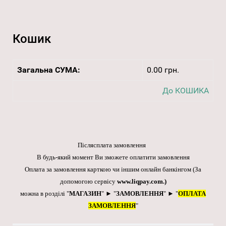
Кошик
Загальна СУМА:
0.00 грн.
До КОШИКА
Післясплата замовлення
В будь-який момент Ви зможете оплатити замовлення
Оплата за замовлення карткою чи іншим онлайн банкінгом
(За
допомогою сервісу
www.liqpay.com
.)
можна в розділі "
МАГАЗИН
" ► "
ЗАМОВЛЕННЯ
" ► "
ОПЛАТА
ЗАМОВЛЕННЯ
"