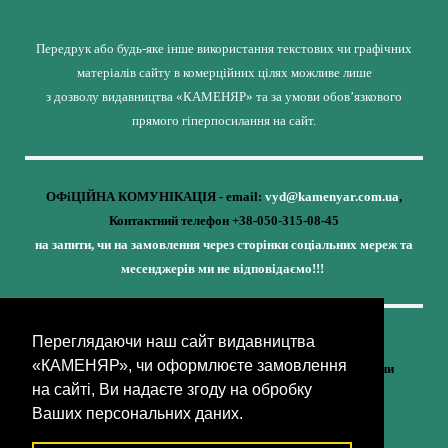
Передрук або будь-яке інше використання текстових чи графічних
матеріалів сайту в комерційних цілях можливе лише
з дозволу видавництва «КАМЕНЯР» та за умови обов’язкового
прямого гіперпосилання на сайт.
ОФіЦІЙНА КОМУНІКАЦІЯ - email:
vyd@kamenyar.com.ua
,
Контактний телефон +38-050-315-08-45
на запити, чи на замовлення через сторінки соціальних мереж та
месенджерів ми не відповідаємо!!!
Переглядаючи наш сайт видавництва
Кожне наше видання - це внесок у спротив,
«КАМЕНЯР», чи оформлюєте замовлення
у збереження ідентичності та неминучу перемогу України
на сайті, Ви надаєте згоду на обробку
(видавництво «КАМЕНЯР»)
Ваших персональних даних.