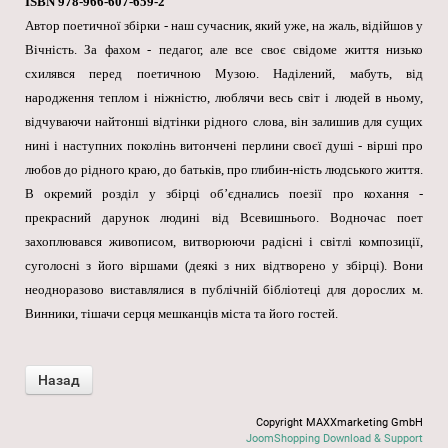
ISBN 978-966-607-659-2
Автор поетичної збірки - наш сучасник, який уже, на жаль, відійшов у
Вічність. За фахом - педагог, але все своє свідоме життя низько
схилявся перед поетичною Музою. Наділений, мабуть, від
народження теплом і ніжністю, люблячи весь світ і людей в ньому,
відчуваючи найтонші відтінки рідного слова, він залишив для сущих
нині і наступних поколінь витончені перлини своєї душі - вірші про
любов до рідного краю, до батьків, про глибин-ність людського життя.
В окремий розділ у збірці об’єднались поезії про кохання -
прекрасний дарунок людині від Всевишнього. Водночас поет
захоплювався живописом, витворюючи радісні і світлі композиції,
суголосні з його віршами (деякі з них відтворено у збірці). Вони
неодноразово виставлялися в публічній бібліотеці для дорослих м.
Винники, тішачи серця мешканців міста та його гостей.
Copyright MAXXmarketing GmbH
JoomShopping Download & Support