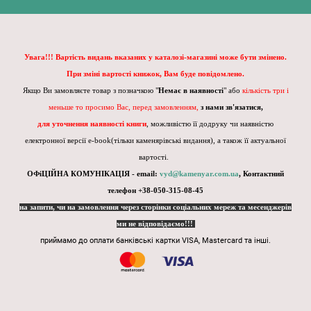
Увага!!! Вартість видань вказаних у каталозі-магазині може бути змінено.
При зміні вартості книжок, Вам буде повідомлено.
Якщо Ви замовляєте товар з позначкою "
Немає в наявності
" або
кількість три і
меньше то просимо Вас, перед замовленням,
з нами зв'язатися,
для уточнення наявності книги
, можливістю її додруку чи наявністю
електронної версії e-book(тільки каменярівські видання), а також її актуальної
вартості.
ОФіЦІЙНА КОМУНІКАЦІЯ - email:
vyd@kamenyar.com.ua
,
Контактний
телефон +38-050-315-08-45
на запити, чи на замовлення через сторінки соціальних мереж та месенджерів
ми не відповідаємо!!!
приймамо до оплати банківські картки VISA, Mastercard та інші.