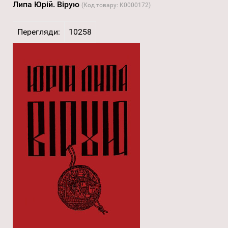
Липа Юрій. Вірую
(Код товару:
K0000172
)
Перегляди:
10258