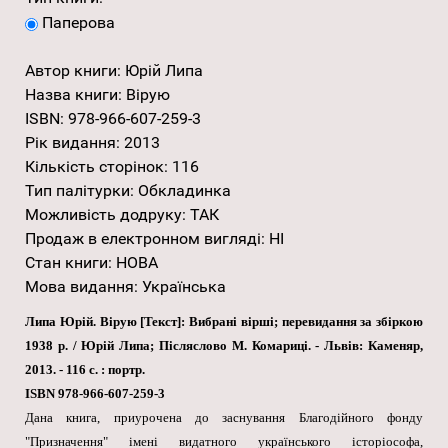
Паперова
Автор книги
:
Юрій Липа
Назва книги
:
Вірую
ISBN
:
978-966-607-259-3
Рік видання
:
2013
Кількість сторінок
:
116
Тип палітурки
:
Обкладинка
Можливість додруку
:
ТАК
Продаж в електронном вигляді
:
НІ
Стан книги
:
НОВА
Мова видання
:
Українська
Липа Юрій. Вірую [Текст]: Вибрані вірші; перевидання за збіркою
1938 р. / Юрій Липа; Післяслово М. Комариці. - Львів: Каменяр,
2013. - 116 с. : портр.
ISBN 978-966-607-259-3
Дана книга, приурочена до заснування Благодійного фонду
"Призначення" імені видатного українського історіософа,