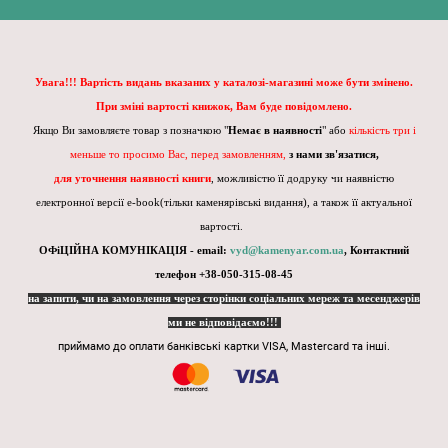
Увага!!! Вартість видань вказаних у каталозі-магазині може бути змінено.
При зміні вартості книжок, Вам буде повідомлено.
Якщо Ви замовляєте товар з позначкою "
Немає в наявності
" або
кількість три і
меньше то просимо Вас, перед замовленням,
з нами зв'язатися,
для уточнення наявності книги
, можливістю її додруку чи наявністю
електронної версії e-book(тільки каменярівські видання), а також її актуальної
вартості.
ОФіЦІЙНА КОМУНІКАЦІЯ - email:
vyd@kamenyar.com.ua
,
Контактний
телефон +38-050-315-08-45
на запити, чи на замовлення через сторінки соціальних мереж та месенджерів
ми не відповідаємо!!!
приймамо до оплати банківські картки VISA, Mastercard та інші.