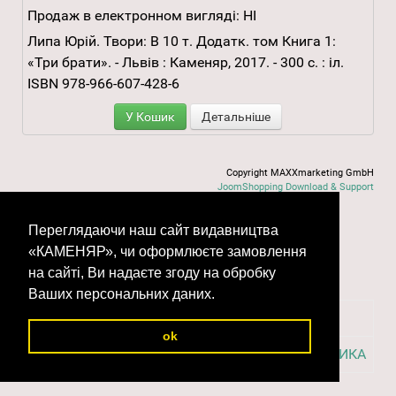
Продаж в електронном вигляді:
НІ
Липа Юрій. Твори: В 10 т. Додатк. том Книга 1:
«Три брати». - Львів : Каменяр, 2017. - 300 с. : іл.
ISBN 978-966-607-428-6
У Кошик
Детальніше
Copyright MAXXmarketing GmbH
JoomShopping Download & Support
Переглядаючи наш сайт видавництва
«КАМЕНЯР», чи оформлюєте замовлення
Кошик
на сайті, Ви надаєте згоду на обробку
Ваших персональних даних.
Загальна СУМА:
0.00 грн.
ok
До КОШИКА