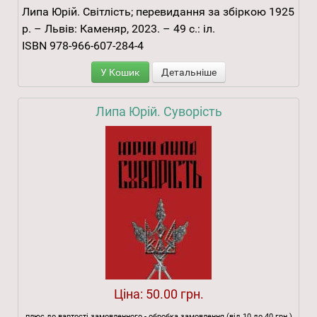
Липа Юрій. Світлість; перевидання за збіркою 1925
р. – Львів: Каменяр, 2023. – 49 с.: іл.
ISBN 978-966-607-284-4
У Кошик
Детальніше
Липа Юрій. Суворість
Ціна:
50.00 грн.
плюс до вартості замовленного - обробка замовлення (від 10 до 40 грн.)