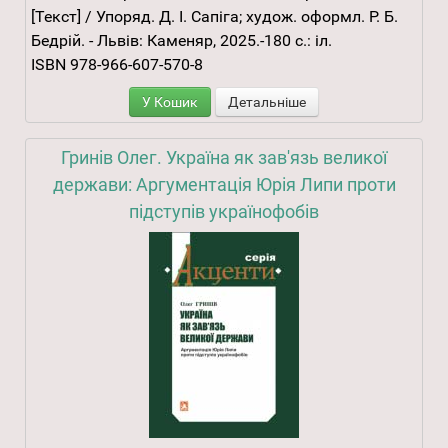
[Текст] / Упоряд. Д. І. Сапіга; худож. оформл. Р. Б.
Бедрій. - Львів: Каменяр, 2025.-180 с.: іл.
ISBN 978-966-607-570-8
У Кошик
Детальніше
Гринів Олег. Україна як зав'язь великої
держави: Аргументація Юрія Липи проти
підступів українофобів