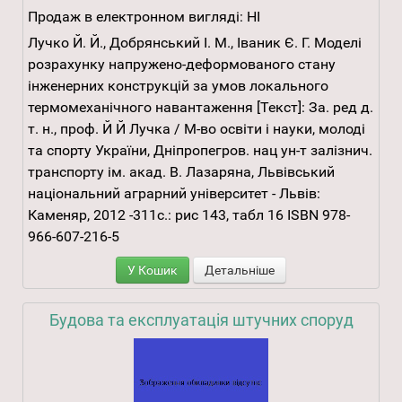
Продаж в електронном вигляді:
НІ
Лучко Й. Й., Добрянський І. М., Іваник Є. Г. Моделі
розрахунку напружено-деформованого стану
інженерних конструкцій за умов локального
термомеханічного навантаження [Текст]: За. ред д.
т. н., проф. Й Й Лучка / М-во освіти і науки, молоді
та спорту України, Дніпропегров. нац ун-т залізнич.
транспорту ім. акад. В. Лазаряна, Львівський
національний аграрний університет - Львів:
Каменяр, 2012 -311с.: рис 143, табл 16 ISBN 978-
966-607-216-5
У Кошик
Детальніше
Будова та експлуатація штучних споруд