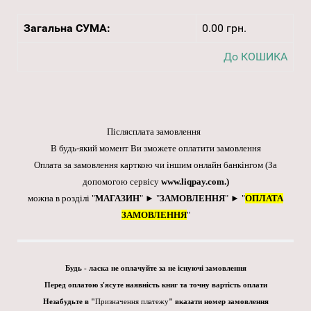
Загальна СУМА:
0.00 грн.
До КОШИКА
Післясплата замовлення
В будь-який момент Ви зможете оплатити замовлення
Оплата за замовлення карткою чи іншим онлайн банкінгом
(За
допомогою сервісу
www.liqpay.com
.)
можна в розділі "
МАГАЗИН
" ► "
ЗАМОВЛЕННЯ
" ► "
ОПЛАТА
ЗАМОВЛЕННЯ
"
Будь - ласка не оплачуйте за не існуючі замовлення
Перед оплатою з'ясуте наявність книг та точну вартість оплати
Незабудьте в "
Призначення платежу
" вказати номер замовлення