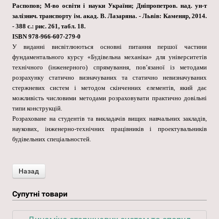
Распопов; М-во освіти і науки України; Дніпропетров. над. ун-т
залізнич. транспорту ім. акад. В. Лазаряна. - Львів: Каменяр, 2014.
- 388 с.: рис. 261, табл. 18.
ISBN 978-966-607-279-0
У виданні висвітлюються основні питання першої частини
фундаментального курсу «Будівельна механіка» для університетів
технічного (інженерного) спрямування, пов’язаної із методами
розрахунку статично визначуваних та статично невизначуваних
стержневих систем і методом скінченних елементів, який дає
можливість числовими методами розраховувати практично довільні
типи конструкцій.
Розраховане на студентів та викладачів вищих навчальних закладів,
наукових, інженерно-технічних працівників і проектувальників
будівельних спеціальностей.
Супутні товари