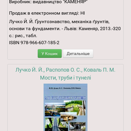
Виробник:
видавництво "КАМЕНЯР"
Продаж в електронном вигляді:
НІ
Лучко Й. Й. Ґрунтознавство, механіка ґрунтів,
основи та фундаменти. - Львів: Каменяр, 2013.-320
с.: рис., табл.
ISBN 978-966-607-185-2
У Кошик
Детальніше
Лучко Й. Й., Распопов О. С., Коваль П. М.
Мости, труби і тунелі