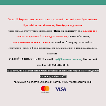
Увага!!! Вартість видань вказаних у каталозі-магазині може бути змінено.
При зміні вартості книжок, Вам буде повідомлено.
Якщо Ви замовляєте товар з позначкою "
Немає в наявності
" або
кількість три і
меньше то просимо Вас, перед замовленням,
з нами зв'язатися,
для уточнення наявності книги
, можливістю її додруку чи наявністю
електронної версії e-book(тільки каменярівські видання), а також її актуальної
вартості.
ОФіЦІЙНА КОМУНІКАЦІЯ - email:
vyd@kamenyar.com.ua
,
Контактний
телефон +38-050-315-08-45
на запити, чи на замовлення через сторінки соціальних мереж та месенджерів
ми не відповідаємо!!!
приймамо до оплати банківські картки VISA, Mastercard та інші.