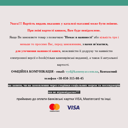
Увага!!! Вартість видань вказаних у каталозі-магазині може бути змінено.
При зміні вартості книжок, Вам буде повідомлено.
Якщо Ви замовляєте товар з позначкою "
Немає в наявності
" або
кількість три і
меньше то просимо Вас, перед замовленням,
з нами зв'язатися,
для уточнення наявності книги
, можливістю її додруку чи наявністю
електронної версії e-book(тільки каменярівські видання), а також її актуальної
вартості.
ОФіЦІЙНА КОМУНІКАЦІЯ - email:
vyd@kamenyar.com.ua
,
Контактний
телефон +38-050-315-08-45
на запити, чи на замовлення через сторінки соціальних мереж та месенджерів
ми не відповідаємо!!!
приймамо до оплати банківські картки VISA, Mastercard та інші.