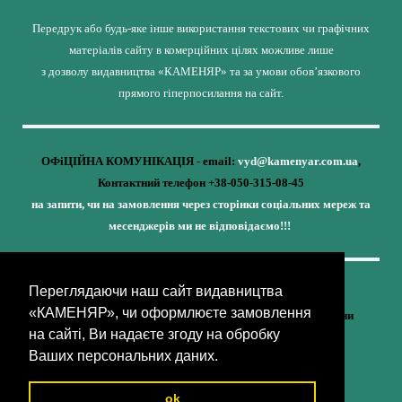
Передрук або будь-яке інше використання текстових чи графічних
матеріалів сайту в комерційних цілях можливе лише
з дозволу видавництва «КАМЕНЯР» та за умови обов’язкового
прямого гіперпосилання на сайт.
ОФіЦІЙНА КОМУНІКАЦІЯ - email:
vyd@kamenyar.com.ua
,
Контактний телефон +38-050-315-08-45
на запити, чи на замовлення через сторінки соціальних мереж та
месенджерів ми не відповідаємо!!!
Переглядаючи наш сайт видавництва
Кожне наше видання - це внесок у спротив,
«КАМЕНЯР», чи оформлюєте замовлення
у збереження ідентичності та неминучу перемогу України
на сайті, Ви надаєте згоду на обробку
(видавництво «КАМЕНЯР»)
Ваших персональних даних.
ok