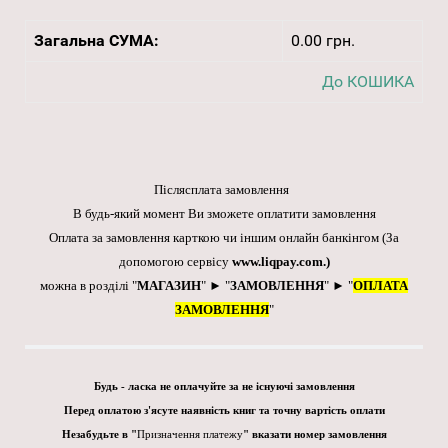
Загальна СУМА:
0.00 грн.
До КОШИКА
Післясплата замовлення
В будь-який момент Ви зможете оплатити замовлення
Оплата за замовлення карткою чи іншим онлайн банкінгом
(За
допомогою сервісу
www.liqpay.com
.)
можна в розділі "
МАГАЗИН
" ► "
ЗАМОВЛЕННЯ
" ► "
ОПЛАТА
ЗАМОВЛЕННЯ
"
Будь - ласка не оплачуйте за не існуючі замовлення
Перед оплатою з'ясуте наявність книг та точну вартість оплати
Незабудьте в "
Призначення платежу
" вказати номер замовлення