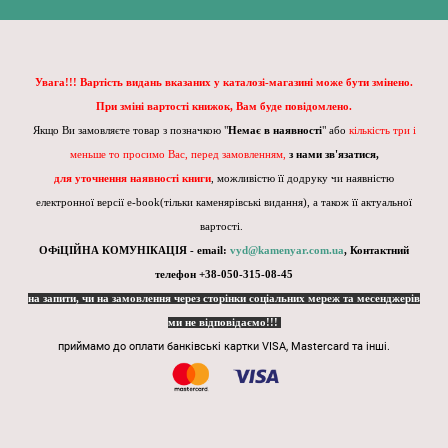
Увага!!! Вартість видань вказаних у каталозі-магазині може бути змінено.
При зміні вартості книжок, Вам буде повідомлено.
Якщо Ви замовляєте товар з позначкою "
Немає в наявності
" або
кількість три і
меньше то просимо Вас, перед замовленням,
з нами зв'язатися,
для уточнення наявності книги
, можливістю її додруку чи наявністю
електронної версії e-book(тільки каменярівські видання), а також її актуальної
вартості.
ОФіЦІЙНА КОМУНІКАЦІЯ - email:
vyd@kamenyar.com.ua
,
Контактний
телефон +38-050-315-08-45
на запити, чи на замовлення через сторінки соціальних мереж та месенджерів
ми не відповідаємо!!!
приймамо до оплати банківські картки VISA, Mastercard та інші.