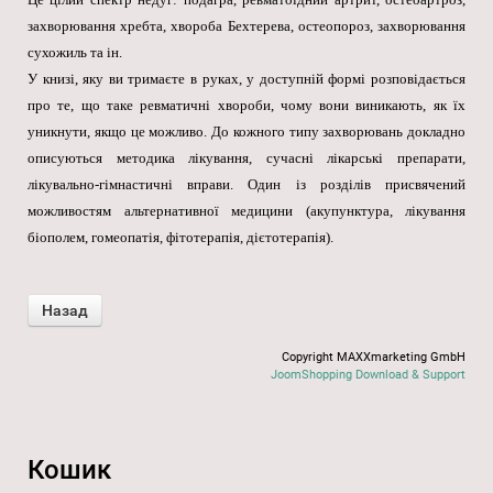
захворювання хребта, хвороба Бехтерева, остеопороз, захворювання
сухожиль та ін.
У книзі, яку ви тримаєте в руках, у доступній формі розповідається
про те, що таке ревматичні хвороби, чому вони виникають, як їх
уникнути, якщо це можливо. До кожного типу захворювань докладно
описуються методика лікування, сучасні лікарські препарати,
лікувально-гімнастичні вправи. Один із розділів присвячений
можливостям альтернативної медицини (акупунктура, лікування
біополем, гомеопатія, фітотерапія, дієтотерапія).
Copyright MAXXmarketing GmbH
JoomShopping Download & Support
Кошик