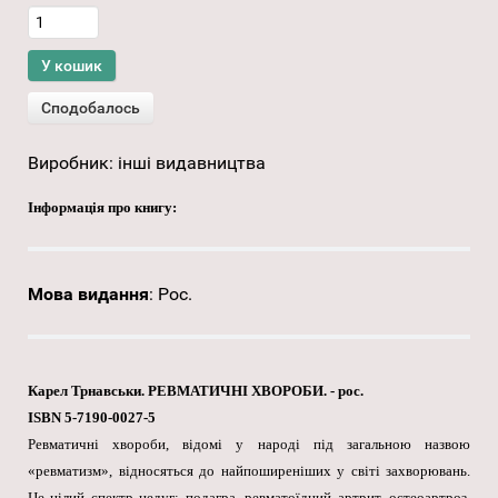
Виробник:
інші видавництва
Інформація про книгу:
Мова видання
:
Рос.
Карел Трнавськи. РЕВМАТИЧНІ ХВОРОБИ. - рос.
ISBN 5-7190-0027-5
Ревматичні хвороби, відомі у народі під загальною назвою
«ревматизм», відносяться до найпоширеніших у світі захворювань.
Це цілий спектр недуг: подагра, ревматоїдний артрит, остеоартроз,