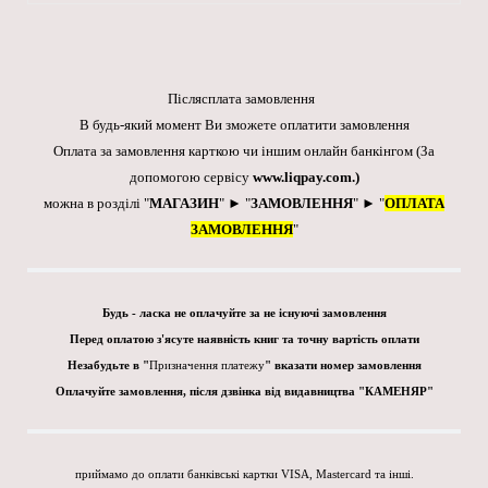
Післясплата замовлення
В будь-який момент Ви зможете оплатити замовлення
Оплата за замовлення карткою чи іншим онлайн банкінгом
(За
допомогою сервісу
www.liqpay.com
.)
можна в розділі "
МАГАЗИН
" ► "
ЗАМОВЛЕННЯ
" ► "
ОПЛАТА
ЗАМОВЛЕННЯ
"
Будь - ласка не оплачуйте за не існуючі замовлення
Перед оплатою з'ясуте наявність книг та точну вартість оплати
Незабудьте в "
Призначення платежу
" вказати номер замовлення
Оплачуйте замовлення, після дзвінка від видавництва "КАМЕНЯР"
приймамо до оплати банківські картки VISA, Mastercard та інші.