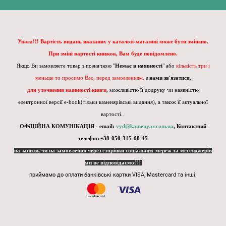
Увага!!! Вартість видань вказаних у каталозі-магазині може бути змінено.
При зміні вартості книжок, Вам буде повідомлено.
Якщо Ви замовляєте товар з позначкою "
Немає в наявності
" або
кількість три і
меньше то просимо Вас, перед замовленням,
з нами зв'язатися,
для уточнення наявності книги
, можливістю її додруку чи наявністю
електронної версії e-book(тільки каменярівські видання), а також її актуальної
вартості.
ОФіЦІЙНА КОМУНІКАЦІЯ - email:
vyd@kamenyar.com.ua
,
Контактний
телефон +38-050-315-08-45
на запити, чи на замовлення через сторінки соціальних мереж та месенджерів
ми не відповідаємо!!!
приймамо до оплати банківські картки VISA, Mastercard та інші.