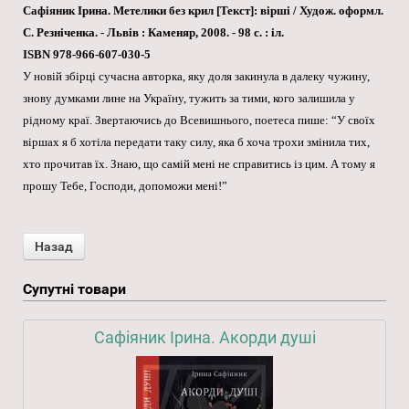
Сафіяник Ірина. Метелики без крил [Текст]: вірші / Худож. оформл.
С. Резніченка. - Львів : Каменяр, 2008. - 98 с. : іл.
ISBN 978-966-607-030-5
У новій збірці сучасна авторка, яку доля закинула в далеку чужину,
знову думками лине на Україну, тужить за тими, кого залишила у
рідному краї. Звертаючись до Всевишнього, поетеса пише: “У своїх
віршах я б хотіла передати таку силу, яка б хоча трохи змінила тих,
хто прочитав їх. Знаю, що самій мені не справитись із цим. А тому я
прошу Тебе, Господи, допоможи мені!”
Супутні товари
Сафіяник Ірина. Акорди душі