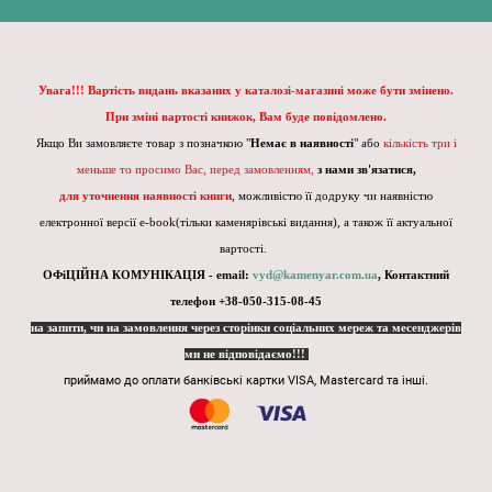
Увага!!! Вартість видань вказаних у каталозі-магазині може бути змінено.
При зміні вартості книжок, Вам буде повідомлено.
Якщо Ви замовляєте товар з позначкою "
Немає в наявності
" або
кількість три і
меньше то просимо Вас, перед замовленням,
з нами зв'язатися,
для уточнення наявності книги
, можливістю її додруку чи наявністю
електронної версії e-book(тільки каменярівські видання), а також її актуальної
вартості.
ОФіЦІЙНА КОМУНІКАЦІЯ - email:
vyd@kamenyar.com.ua
,
Контактний
телефон +38-050-315-08-45
на запити, чи на замовлення через сторінки соціальних мереж та месенджерів
ми не відповідаємо!!!
приймамо до оплати банківські картки VISA, Mastercard та інші.