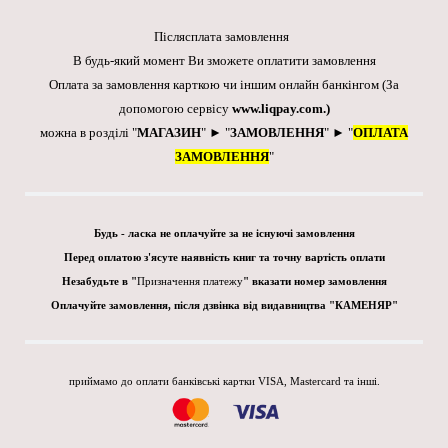
Післясплата замовлення
В будь-який момент Ви зможете оплатити замовлення
Оплата за замовлення карткою чи іншим онлайн банкінгом
(За
допомогою сервісу
www.liqpay.com
.)
можна в розділі "
МАГАЗИН
" ► "
ЗАМОВЛЕННЯ
" ► "
ОПЛАТА
ЗАМОВЛЕННЯ
"
Будь - ласка не оплачуйте за не існуючі замовлення
Перед оплатою з'ясуте наявність книг та точну вартість оплати
Незабудьте в "
Призначення платежу
" вказати номер замовлення
Оплачуйте замовлення, після дзвінка від видавництва "КАМЕНЯР"
приймамо до оплати банківські картки VISA, Mastercard та інші.