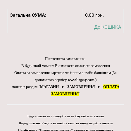
Загальна СУМА:
0.00 грн.
До КОШИКА
Післясплата замовлення
В будь-який момент Ви зможете оплатити замовлення
Оплата за замовлення карткою чи іншим онлайн банкінгом
(За
допомогою сервісу
www.liqpay.com
.)
можна в розділі "
МАГАЗИН
" ► "
ЗАМОВЛЕННЯ
" ► "
ОПЛАТА
ЗАМОВЛЕННЯ
"
Будь - ласка не оплачуйте за не існуючі замовлення
Перед оплатою з'ясуте наявність книг та точну вартість оплати
Незабудьте в "
Призначення платежу
" вказати номер замовлення