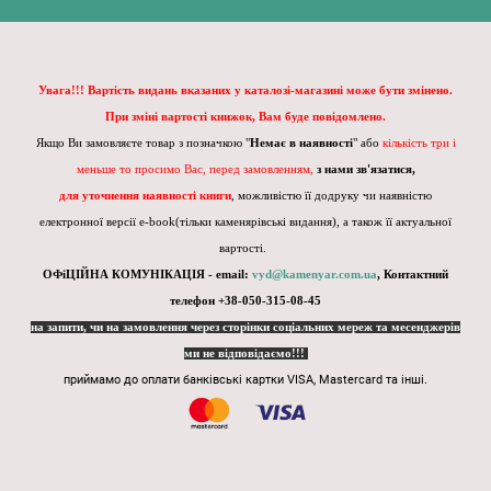
Увага!!! Вартість видань вказаних у каталозі-магазині може бути змінено.
При зміні вартості книжок, Вам буде повідомлено.
Якщо Ви замовляєте товар з позначкою "
Немає в наявності
" або
кількість три і
меньше то просимо Вас, перед замовленням,
з нами зв'язатися,
для уточнення наявності книги
, можливістю її додруку чи наявністю
електронної версії e-book(тільки каменярівські видання), а також її актуальної
вартості.
ОФіЦІЙНА КОМУНІКАЦІЯ - email:
vyd@kamenyar.com.ua
,
Контактний
телефон +38-050-315-08-45
на запити, чи на замовлення через сторінки соціальних мереж та месенджерів
ми не відповідаємо!!!
приймамо до оплати банківські картки VISA, Mastercard та інші.