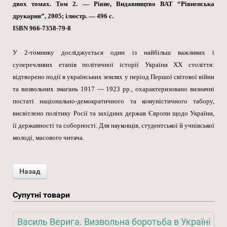
двох томах. Том 2. — Рівне, Видавництво ВАТ “Рівненська
друкарня”, 2005; ілюстр. — 496 с.
ISBN 966-7358-79-8
У 2-томнику досліджується один із найбільш важливих і
суперечливих етапів політичної історії України XX століття:
відтворено події в українських землях у період Першої світової війни
та визвольних змагань 1917 — 1923 рр., охарактеризовано визначні
постаті національно-демократичного та комуністичного табору,
висвітлено політику Росії та західних держав Європи щодо України,
її державності та соборності. Для науковців, студентської й учнівської
молоді, масового читача.
Супутні товари
Василь Верига. Визвольна боротьба в Україні