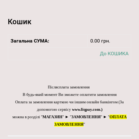
Кошик
Загальна СУМА:
0.00 грн.
До КОШИКА
Післясплата замовлення
В будь-який момент Ви зможете оплатити замовлення
Оплата за замовлення карткою чи іншим онлайн банкінгом
(За
допомогою сервісу
www.liqpay.com
.)
можна в розділі "
МАГАЗИН
" ► "
ЗАМОВЛЕННЯ
" ► "
ОПЛАТА
ЗАМОВЛЕННЯ
"