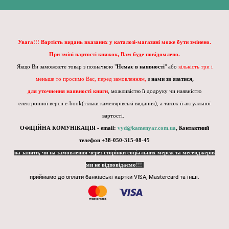
Увага!!! Вартість видань вказаних у каталозі-магазині може бути змінено.
При зміні вартості книжок, Вам буде повідомлено.
Якщо Ви замовляєте товар з позначкою "
Немає в наявності
" або
кількість три і
меньше то просимо Вас, перед замовленням,
з нами зв'язатися,
для уточнення наявності книги
, можливістю її додруку чи наявністю
електронної версії e-book(тільки каменярівські видання), а також її актуальної
вартості.
ОФіЦІЙНА КОМУНІКАЦІЯ - email:
vyd@kamenyar.com.ua
,
Контактний
телефон +38-050-315-08-45
на запити, чи на замовлення через сторінки соціальних мереж та месенджерів
ми не відповідаємо!!!
приймамо до оплати банківські картки VISA, Mastercard та інші.