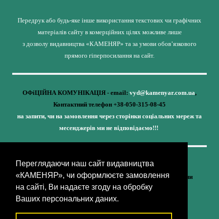
Передрук або будь-яке інше використання текстових чи графічних
матеріалів сайту в комерційних цілях можливе лише
з дозволу видавництва «КАМЕНЯР» та за умови обов’язкового
прямого гіперпосилання на сайт.
ОФіЦІЙНА КОМУНІКАЦІЯ - email:
vyd@kamenyar.com.ua
,
Контактний телефон +38-050-315-08-45
на запити, чи на замовлення через сторінки соціальних мереж та
месенджерів ми не відповідаємо!!!
Переглядаючи наш сайт видавництва
Кожне наше видання - це внесок у спротив,
«КАМЕНЯР», чи оформлюєте замовлення
у збереження ідентичності та неминучу перемогу України
на сайті, Ви надаєте згоду на обробку
(видавництво «КАМЕНЯР»)
Ваших персональних даних.