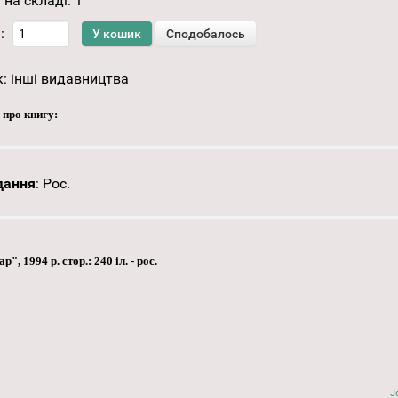
 на складі:
1
:
к:
інші видавництва
 про книгу:
дання
:
Рос.
 1994 р. стор.: 240 іл. - рос.
J