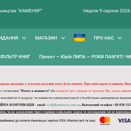
ництва "КАМЕНЯР"
Неділя 9 серпня 2026
ИДАННЯ
МАГАЗИН
ПРО НАС
ФІЛЬТР КНИГ
Проєкт — Юрій ЛИПА — РОКИ ПАМ'ЯТІ ЧИ 
 видань вказаних у каталозі-магазині може бути змінено. При зміні вартості книжок, Вам
 з позначкою "
Немає в наявності
" або
кількість три і меньше то просимо Вас, перед замов
, можливістю її додруку чи наявністю електронної версії e-book(тільки каменярівські видання)
ІЙНА КОМУНІКАЦІЯ - email:
vyd@kamenyar.com.ua
,
Контактний телефон +38-050-315
пити, чи на замовлення через сторінки соціальних мереж та месенджерів ми не відповіда
приймамо до оплати банківські картки VISA, Mastercard та інші.