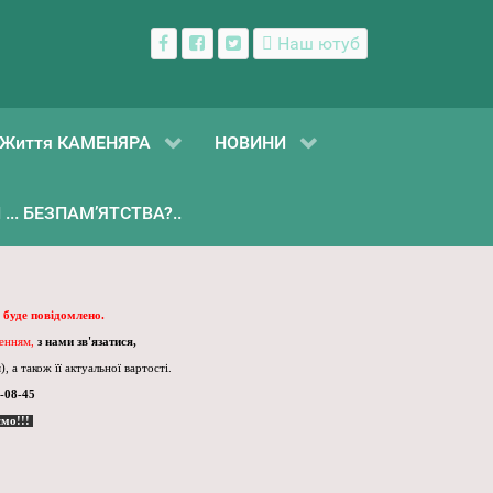
Наш ютуб
Життя КАМЕНЯРА
НОВИНИ
... БЕЗПАМ’ЯТСТВА?..
 буде повідомлено.
ленням,
з нами зв'язатися,
, а також її актуальної вартості.
-08-45
ємо!!!