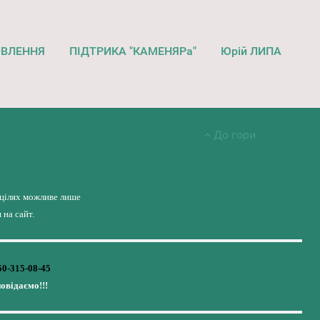
ОВЛЕННЯ
ПІДТРИКА "КАМЕНЯРа"
Юрій ЛИПА
До гори
 цілях можливе лише
на сайт.
50-315-08-45
повідаємо!!!