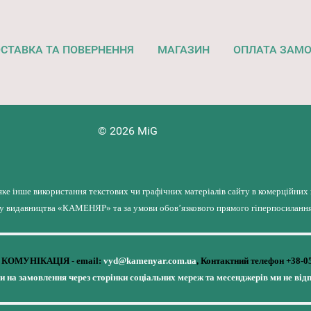
СТАВКА ТА ПОВЕРНЕННЯ
МАГАЗИН
ОПЛАТА ЗАМ
© 2026 MiG
яке інше використання текстових чи графічних матеріалів сайту в комерційних
лу видавництва «КАМЕНЯР» та за умови обов’язкового прямого гіперпосилання 
КОМУНІКАЦІЯ - email:
vyd@kamenyar.com.ua
,
Контактний телефон +38-0
чи на замовлення через сторінки соціальних мереж та месенджерів ми не від