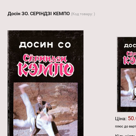
Досін ЗО. СЕРІНДЗІ КЕМПО
(Код товару:
)
50.
Ціна:
плюс до варт