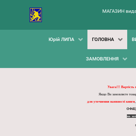
МАГАЗИН вида
Юрій ЛИПА
ГОЛОВНА
В
ЗАМОВЛЕННЯ
Увага!!! Вартість
Якщо Ви замовляєте товар
для уточнення наявності книги
ОФіЦ
на за