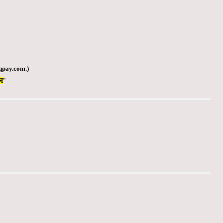
qpay.com
.)
Я
"