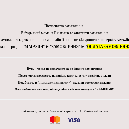
Післясплата замовлення
В будь-який момент Ви зможете оплатити замовлення
 замовлення карткою чи іншим онлайн банкінгом
(За допомогою сервісу
www.li
ожна в розділі "
МАГАЗИН
" ► "
ЗАМОВЛЕННЯ
" ► "
ОПЛАТА ЗАМОВЛЕНН
Будь - ласка не оплачуйте за не існуючі замовлення
Перед оплатою з'ясуте наявність книг та точну вартість оплати
Незабудьте в "
Призначення платежу
" вказати номер замовлення
Оплачуйте замовлення, після дзвінка від видавництва "КАМЕНЯР"
приймамо до оплати банківські картки VISA, Mastercard та інші.