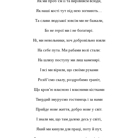
Як ми проб’єм її та вирівняєм всюди,
Як наші кості тут під нею зогниють…
Та слави людської зовсім ми не бажали,
Бо не герої ми і не богатирі.
Ні, ми невольники, хоч добровільно взяли
На себе пута. Ми рабами волі стали:
На шляху поступу ми лиш каменярі.
І всі ми вірили, що своїми руками
Розіб’ємо скалу, роздробимо граніт,
Що кров’ю власною і власними кістками
Твердий змуруємо гостинець і за нами
Прийде нове життя, добро нове у світ.
І знали ми, що там далеко десь у світі,
Який ми кинули для праці, поту й пут,