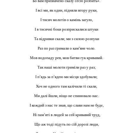
Бо вам призначено скалу сесю розбить».
І всі ми, як один, підняли вгору руки,
І тисяч молотів о камінь загуло,
І в тисячні боки розприскалися штуки
Та відривки скали; ми з силою розпуки
Раз по раз гримали о кам’яне чоло.
Мов водопаду рев, мов битви гук кривавий.
Так наші молоти гриміли раз у раз;
І п’ядь за п’ядею ми місця здобували;
Хоч не одного там калічили ті скали,
Ми далі йшли, ніщо не спинювало нас.
І кождий з нас те знав, що слави нам не буде,
Ні пам’яті в людей за сей кривавий труд,
Що аж тоді підуть по сій дорозі люди,