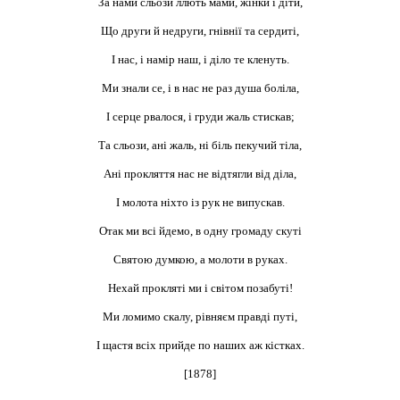
За нами сльози ллють мами, жінки і діти,
Що други й недруги, гнівнії та сердиті,
І нас, і намір наш, і діло те кленуть.
Ми знали се, і в нас не раз душа боліла,
І серце рвалося, і груди жаль стискав;
Та сльози, ані жаль, ні біль пекучий тіла,
Ані прокляття нас не відтягли від діла,
І молота ніхто із рук не випускав.
Отак ми всі йдемо, в одну громаду скуті
Святою думкою, а молоти в руках.
Нехай прокляті ми і світом позабуті!
Ми ломимо скалу, рівняєм правді путі,
І щастя всіх прийде по наших аж кістках.
[1878]