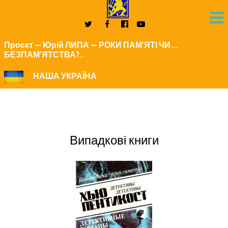
Проєкт — Юрій ЛИПА — РОКИ ПАМ'ЯТІ ЧИ ...
БЕЗПАМ’ЯТСТВА?..
НАША УКРАЇНА
Випадкові книги