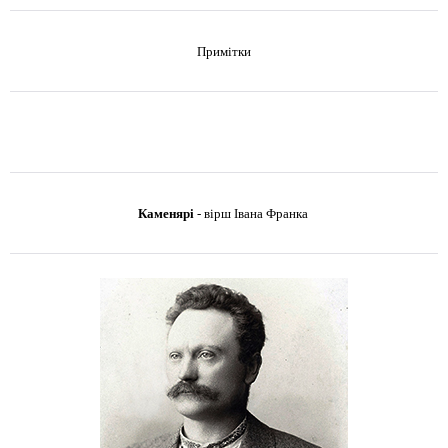
Примітки
Каменярі
-
вірш Івана Франка