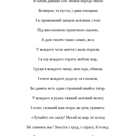
Я бачив дивний сон. Немов передо мною
Безмірна, та пуста, і дика площина
І я, прикований ланцем залізним, стою
Під височенною гранітною скалою,
А далі тисячі таких самих, як я.
У кождого чоло життя і жаль порили,
І в оці кождого горить любові жар,
І руки в кождого ланці, мов гадь, обвили,
І плечі кождого додолу ся схилили,
Бо давить всіх один страшний якийсь тягар.
У кождого в руках тяжкий залізний молот,
І голос сильний нам згори, як грім, гримить:
«Лупайте сю скалу! Нехай ні жар, ні холод
Не спинить вас! Зносіть і труд, і спрагу, й голод.