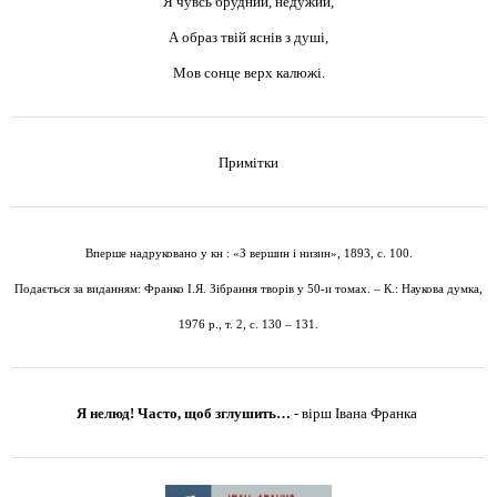
Я чувсь брудний, недужий,
А образ твій яснів з душі,
Мов сонце верх калюжі.
Примітки
Вперше надруковано у кн : «З вершин і низин», 1893, с. 100.
Подається за виданням: Франко І.Я. Зібрання творів у 50-и томах. – К.: Наукова думка,
1976 р., т. 2, с. 130 – 131.
Я нелюд! Часто, щоб зглушить…
-
вірш Івана Франка