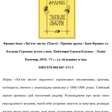
Франко Іван. «Зів’яле листя» [Текст] : Лірична драма / Іван Франко; іл.
Богдана Гурмана; вступ, слово Любомири Гурман-Блажко. - Львів:
Каменяр, 2016. -71 с.: іл. обладинка м'яка.
ISBN 978-966-607-373-3
Збірка «Зів’яле листя» видатного українського письменника, критика,
публіциста, вченого і перекладача написана у 1886-1896 роках. Глибокий
ліризм пронизує цей поетичний шедевр. Розповідаючи про муки свого
нерозділеного кохання, герой ніби розриває жмуток за жмутком, розкидає
зів’яле листя своїх пісень, щоб воно, підхоплене вітром, щезло безслідно.