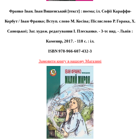
Франко Іван. Іван Вишенський [текст] : поема; іл. Софії Караффи-
Корбут / Іван Франко; Вступ. слово М. Косіва; Післяслово Р. Горака, Х.
Саноцької; Заг. худож. редагування І. Плесканко. - 3-тє вид. - Львів :
Каменяр, 2017. - 118 с. : іл.
ISBN 978-966-607-432-3
Замовити книгу в нашому Магазині