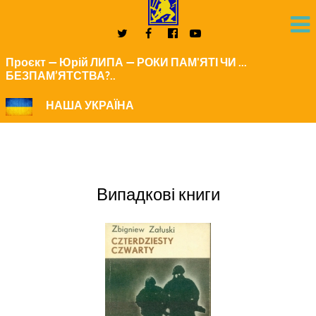
Проєкт — Юрій ЛИПА — РОКИ ПАМ'ЯТІ ЧИ ...
БЕЗПАМ’ЯТСТВА?..
НАША УКРАЇНА
Випадкові книги