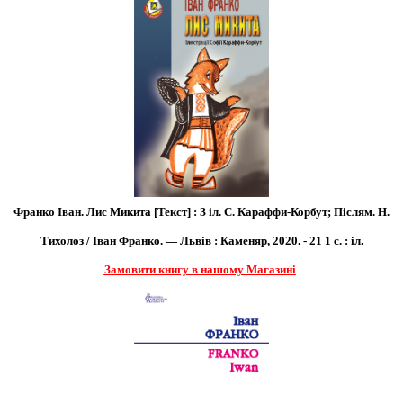
Франко Іван. Лис Микита [Текст] : З іл. С. Караффи-Корбут; Післям. Н.
Тихолоз / Іван Франко. — Львів : Каменяр, 2020. - 21 1 с. : іл.
Замовити книгу в нашому Магазині