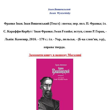
Франко Іван. Іван Вишенський [Текст] : поема; пер. пол. П. Франка; іл.
С. Караффи-Корбут / Іван Франко; Iwan Franko; вступ, слово Р. Горак, -
Львів: Каменяр, 2016. - 179 с.: іл. - Укр., польськ. - (Б-ка слов’ян, л-р).
,
оправа тверда.
Замовити книгу в нашому Магазині