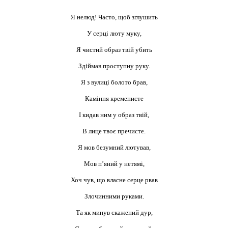
Я нелюд! Часто, щоб зглушить
У серці люту муку,
Я чистий образ твій убить
Здіймав проступну руку.
Я з вулиці болото брав,
Каміння кременисте
І кидав ним у образ твій,
В лице твоє пречисте.
Я мов безумний лютував,
Мов п’яний у нетямі,
Хоч чув, що власне серце рвав
Злочинними руками.
Та як минув скажений дур,