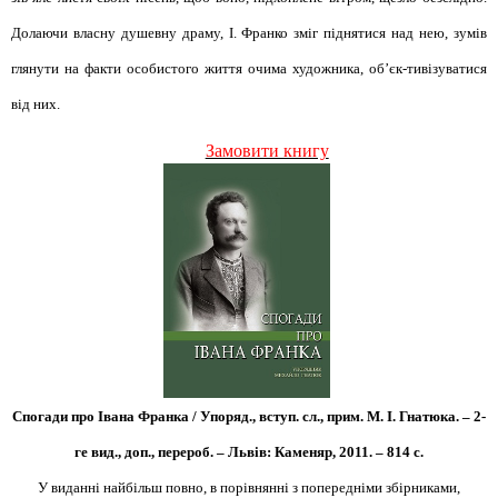
Долаючи власну душевну драму, І. Франко зміг піднятися над нею, зумів
глянути на факти особистого життя очима художника, об’єк-тивізуватися
від них.
Замовити книгу
Спогади про Івана Франка / Упоряд., вступ. сл., прим. М. І. Гнатюка. – 2-
ге вид., доп., перероб. – Львів: Каменяр, 2011. – 814 с.
У виданні найбільш повно, в порівнянні з попередніми збірниками,