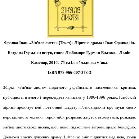
Франко Іван. «Зів’яле листя» [Текст] : Лірична драма / Іван Франко; іл.
Богдана Гурмана; вступ, слово Любомири Гурман-Блажко. - Львів:
Каменяр, 2016. -71 с.: іл. обладинка м'яка.
ISBN 978-966-607-373-3
Збірка «Зів’яле листя» видатного українського письменника, критика,
публіциста, вченого і перекладача написана у 1886-1896 роках. Глибокий
ліризм пронизує цей поетичний шедевр. Розповідаючи про муки свого
нерозділеного кохання, герой ніби розриває жмуток за жмутком, розкидає
зів’яле листя своїх пісень, щоб воно, підхоплене вітром, щезло безслідно.
Долаючи власну душевну драму, І. Франко зміг піднятися над нею, зумів