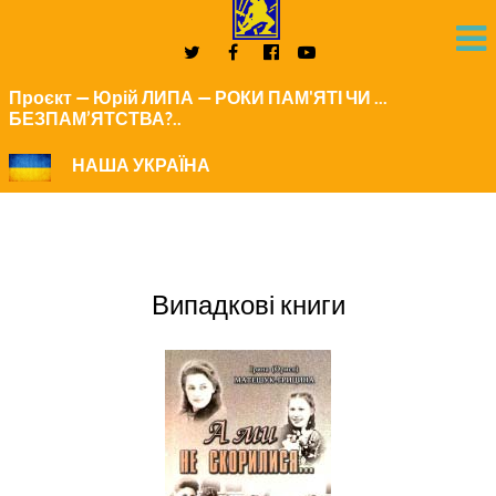
Проєкт — Юрій ЛИПА — РОКИ ПАМ'ЯТІ ЧИ ...
БЕЗПАМ’ЯТСТВА?..
НАША УКРАЇНА
Випадкові книги