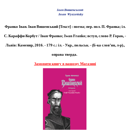
Франко Іван. Іван Вишенський [Текст] : поема; пер. пол. П. Франка; іл.
С. Караффи-Корбут / Іван Франко; Iwan Franko; вступ, слово Р. Горак, -
Львів: Каменяр, 2016. - 179 с.: іл. - Укр., польськ. - (Б-ка слов’ян, л-р).
,
оправа тверда.
Замовити книгу в нашому Магазині