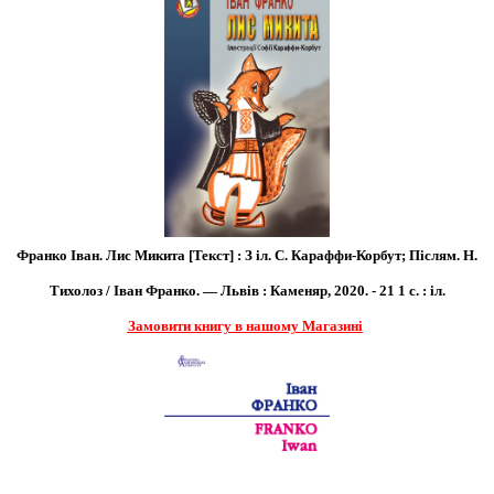
Франко Іван. Лис Микита [Текст] : З іл. С. Караффи-Корбут; Післям. Н.
Тихолоз / Іван Франко. — Львів : Каменяр, 2020. - 21 1 с. : іл.
Замовити книгу в нашому Магазині