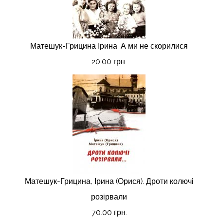
Матешук-Грицина Ірина. А ми не скорилися
20.00 грн.
Матешук-Грицина, Ірина (Орися). Дроти колючі
розірвали
70.00 грн.