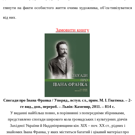
глянути на факти особистого життя очима художника, об’єк-тивізуватися
від них.
Замовити книгу
Спогади про Івана Франка / Упоряд., вступ. сл., прим. М. І. Гнатюка. – 2-
ге вид., доп., перероб. – Львів: Каменяр, 2011. – 814 с.
У виданні найбільш повно, в порівнянні з попередніми збірниками,
представлено спогади широкого кола громадських і культурних діячів
Західної України й Наддніпрянщини кін. ХІХ – поч. ХХ ст., рідних і
знайомих Івана Франка, у яких міститься багатий і цікавий матеріал про