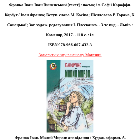
Франко Іван. Іван Вишенський [текст] : поема; іл. Софії Караффи-
Корбут / Іван Франко; Вступ. слово М. Косіва; Післяслово Р. Горака, Х.
Саноцької; Заг. худож. редагування І. Плесканко. - 3-тє вид. - Львів :
Каменяр, 2017. - 118 с. : іл.
ISBN 978-966-607-432-3
Замовити книгу в нашому Магазині
Франко Іван. Малий Мирон: оповідання / Худож. оформл. А.