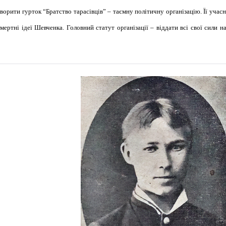
орити гурток “Братство тарасівців” – таємну політичну організацію. Її учасн
ертні ідеї Шевченка. Головний статут організації – віддати всі свої сили на