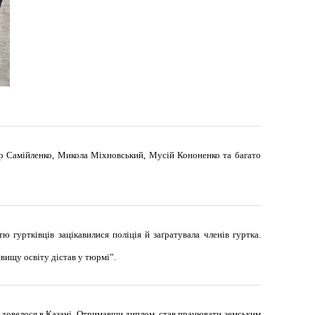
р Самійленко, Микола Міхновський, Мусій Кононенко та багато
ю гуртківців зацікавилися поліція й заґратувала членів гуртка.
вищу освіту дістав у тюрмі”.
у довелося в Казані. Отримавши диплом, став працювати земським