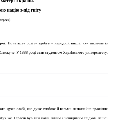
ї матері України.
ою націю з-під гніту
нтерес»
)
і. Початкову освіту здобув у народній школі, яку закінчив із
в блискуче. У 1888 році став студентом Харківського університету,
ого дуже слабі, яке дуже глибоке й вельми незвичайне вражіння
 Дух же Тарасів був між нами німим і невидимим свідком нашої