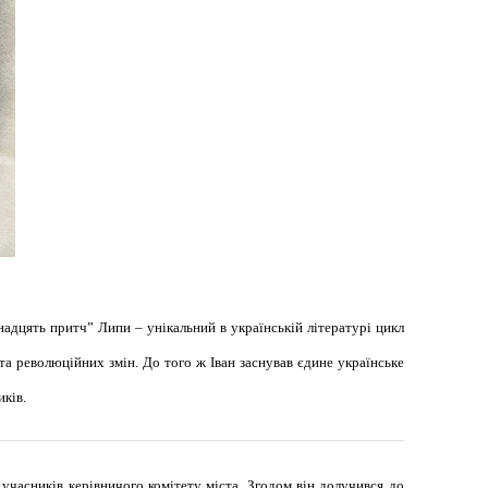
адцять притч” Липи – унікальний в українській літературі цикл
та революційних змін. До того ж Іван заснував єдине українське
иків.
 учасників керівничого комітету міста. Згодом він долучився до