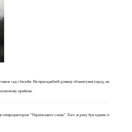
 також сад і басейн. На присадибній ділянці облаштував город, на
зоплатному прийомі.
 співредактором “Українського слова”. Того ж року був одним із