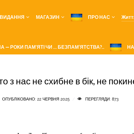
ВИДАННЯ
МАГАЗИН
ПРО НАС
Житт
А — РОКИ ПАМ'ЯТІ ЧИ ... БЕЗПАМ’ЯТСТВА?..
НА
то з нас не схибне в бік, не покин
ОПУБЛІКОВАНО: 22 ЧЕРВНЯ 2025
ПЕРЕГЛЯДИ: 873