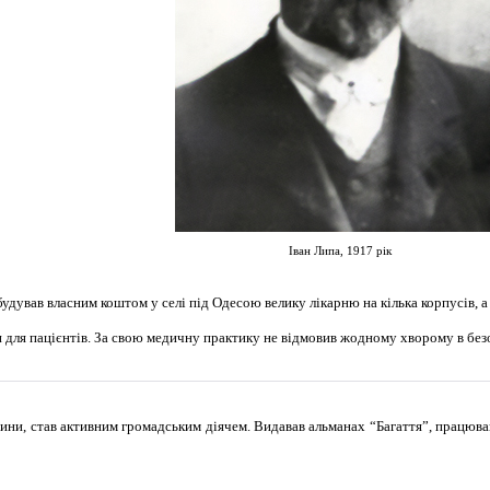
Іван Липа, 1917 рік
обудував власним коштом у селі під Одесою велику лікарню на кілька корпусів, а
 для пацієнтів. За свою медичну практику не відмовив жодному хворому в бе
ини, став активним громадським діячем. Видавав альманах “Багаття”, працював