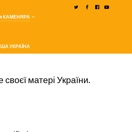
я КАМЕНЯРА
ША УКРАЇНА
е своєї матері України.