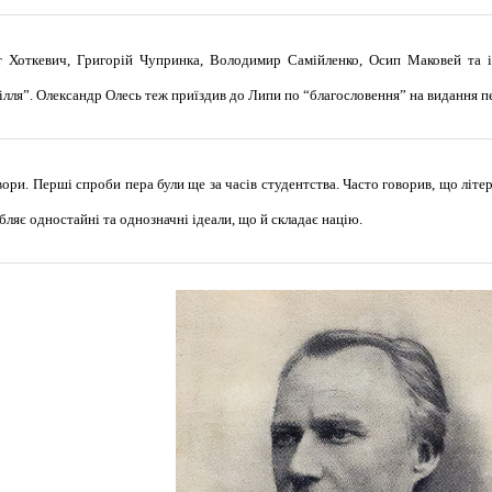
т Хоткевич, Григорій Чупринка, Володимир Самійленко, Осип Маковей та і
ілля”. Олександр Олесь теж приїздив до Липи по “благословення” на видання п
ори. Перші спроби пера були ще за часів студентства. Часто говорив, що літер
ляє одностайні та однозначні ідеали, що й складає націю.