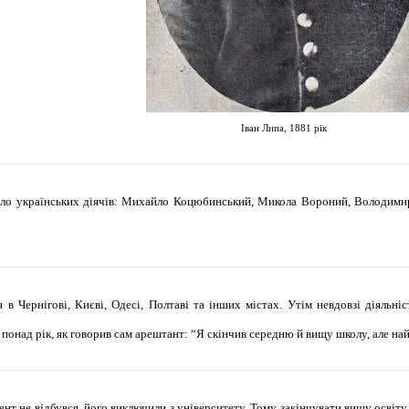
Іван Липа, 1881 рік
ало українських діячів: Михайло Коцюбинський, Микола Вороний, Володими
в Чернігові, Києві, Одесі, Полтаві та інших містах. Утім невдовзі діяльніст
понад рік, як говорив сам арештант: “Я скінчив середню й вищу школу, але най
нт не відбувся, його виключили з університету. Тому закінчувати вищу освіт