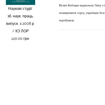
Велич Кобзаря надихнула Липу ств
Наукові студії:
поширювати серед українців безсм
зб. наук, праць;
перебувала.
випуск, з 2008 р.
/ КЗ ЛОР
120.00 грн.