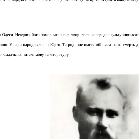
 Одеси. Невдовзі його помешкання перетворилося в осередок культурницького 
ою. У пари народився син Юрко. Та родинне щастя обірвала нагла смерть дру
икладачкою, читала мову та літературу.