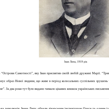
Іван Липа, 1919 рік
“Острови Самотності”, яку Іван присвятив своїй любій дружині Марії. “Трин
онує образ Нової людини, що живе в період колосальних суспільних зрушень 
яг”. За два роки тут було видано чимало цікавих книжок українських письменн
ька революція, Івана Липу обрали лікарським інспектором Одеси та одним із