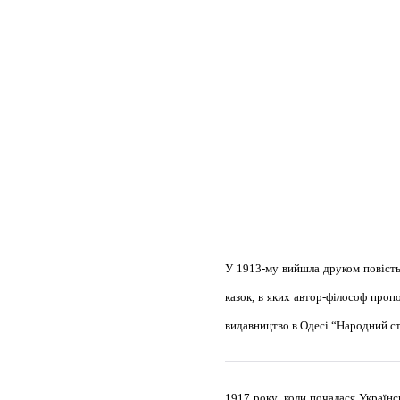
У 1913-му вийшла друком повість 
казок, в яких автор-філософ проп
видавництво в Одесі “Народний ст
1917 року, коли почалася Українс