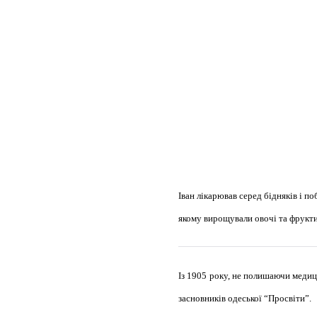
Іван лікарював серед бідняків і п
якому вирощували овочі та фрукти
Із 1905 року, не полишаючи медиц
засновників одеської “Просвіти”.