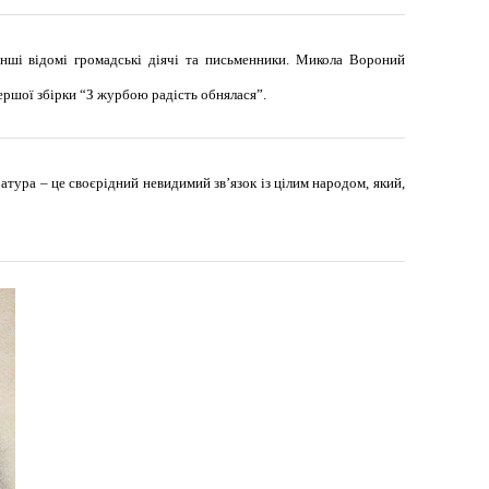
нші відомі громадські діячі та письменники. Микола Вороний
ершої збірки “З журбою радість обнялася”.
атура – це своєрідний невидимий зв’язок із цілим народом, який,