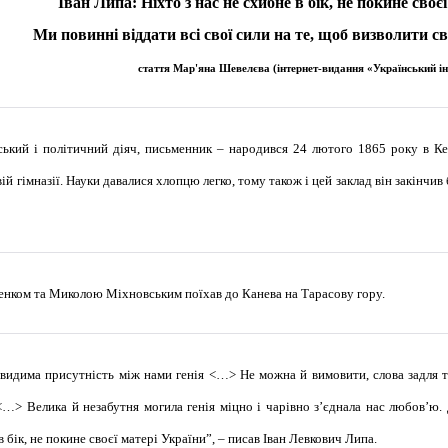
Іван Липа: Ніхто з нас не схибне в бік, не покине своє
Ми повинні віддати всі свої сили на те, щоб визволити св
стаття Мар'яна Шевелєва (
інтернет-видання «Український і
ький і політичний діяч, письменник – народився 24 лютого 1865 року в Керч
ій гімназії. Науки давалися хлопцю легко, тому також і цей заклад він закінчи
енком та Миколою Міхновським поїхав до Канева на Тарасову гору.
евидима присутність між нами генія <…> Не можна й вимовити, слова задля т
<…> Велика й незабутня могила генія міцно і чарівно з’єднала нас любов’ю.
в бік, не покине своєї матері України”, – писав Іван Левкович Липа.