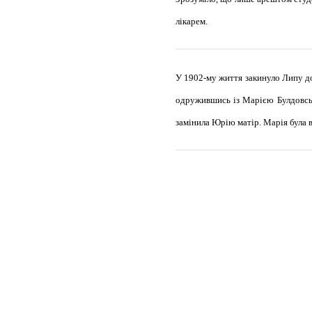
лікарем.
У 1902-му життя закинуло Липу до
одружившись із Марією Булдовськ
замінила Юрію матір. Марія була в