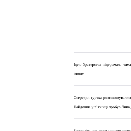
Ідею братерства підтримало чим
інших.
Осередки гуртка розташовувалися 
Найдовше у в’язниці пробув Липа, 
Зрозуміло, що лише арештом студе