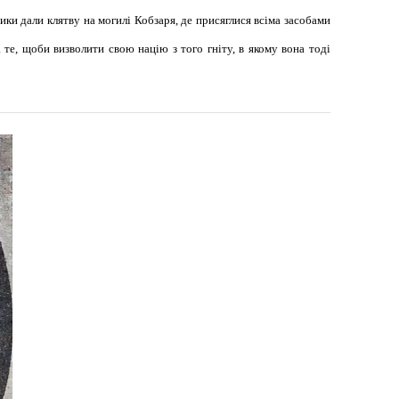
ики дали клятву на могилі Кобзаря, де присяглися всіма засобами
 те, щоби визволити свою націю з того гніту, в якому вона тоді