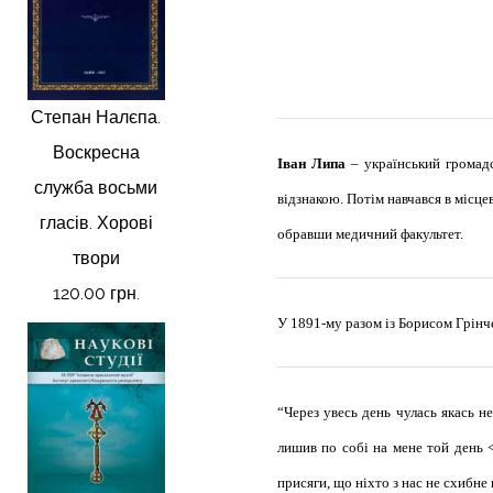
Степан Налєпа.
Воскресна
Іван Липа
– український громадс
служба восьми
відзнакою. Потім навчався в місцев
гласів. Хорові
обравши медичний факультет.
твори
120.00 грн.
У 1891-му разом із Борисом Грінч
“Через увесь день чулась якась н
лишив по собі на мене той день 
присяги, що ніхто з нас не схибне 