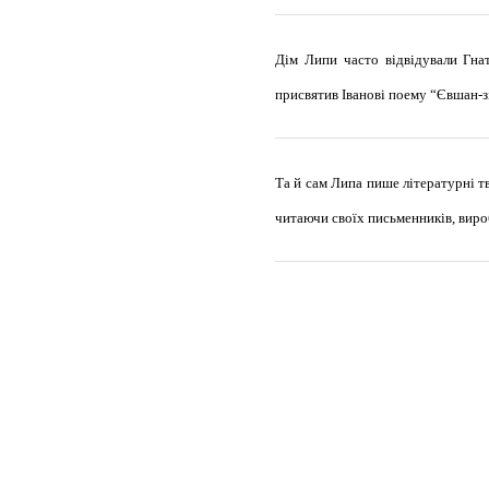
Дім Липи часто відвідували Гна
присвятив Іванові поему “Євшан-з
Та й сам Липа пише літературні тв
читаючи своїх письменників, вироб