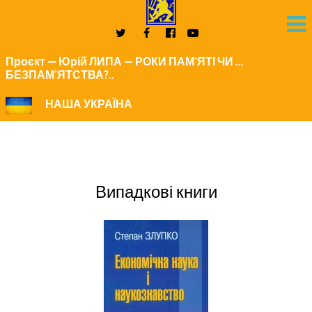
Проєкт — Юрій ЛИПА — РОКИ ПАМ'ЯТІ ЧИ ...
БЕЗПАМ’ЯТСТВА?..
НАША УКРАЇНА
Випадкові книги