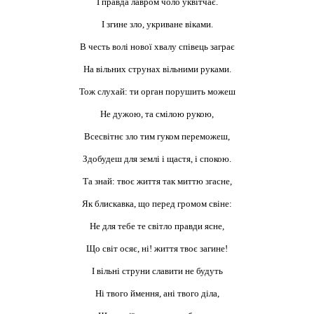
І правда лавром чоло уквітчає.
І згине зло, укриване віками.
В честь волі нової хвалу співець заграє
На вільних струнах вільними руками.
Тож слухай: ти орган порушить можеш
Не дужою, та смілою рукою,
Всесвітнє зло тим гуком переможеш,
Здобудеш для землі і щастя, і спокою.
Та знай: твоє життя так миттю згасне,
Як блискавка, що перед громом свіне:
Не для тебе те світло правди ясне,
Що світ осяє, ні! життя твоє загине!
І вільні струни славити не будуть
Ні твого ймення, ані твого діла,