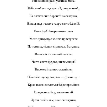
Той самий вираз і усмішка мила,
Той самий погляд довгий, розумливий,
На плечах лиш барвисті мала крила,
Вінець над чолом з лавру святобливий.
Вона іде! Непереможна сила
Мене примушує за нею простувати
По темних, тісних хідниках. Вступила
Вона в якісь таємнії палати.
Чи то свята будова, чи темниця?
Високеє і темнеє склепіння,
Одно віконце вузьке, мов стрільниця, –
Крізь нього сиплеться бліде проміння
І падає на стіну; височенний
Орган стоїть там, наче скеля дика,