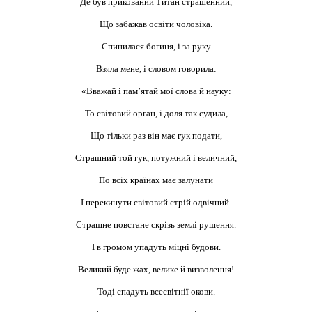
Де був прикований Титан страшенний,
Що забажав освіти чоловіка.
Спинилася богиня, і за руку
Взяла мене, і словом говорила:
«Вважай і пам’ятай мої слова й науку:
То світовий орган, і доля так судила,
Що тільки раз він має гук подати,
Страшний той гук, потужний і величний,
По всіх країнах має залунати
І перекинути світовий стрій одвічний.
Страшне повстане скрізь землі рушення.
І в громом упадуть міцні будови.
Великий буде жах, велике й визволення!
Тоді спадуть всесвітнії окови.