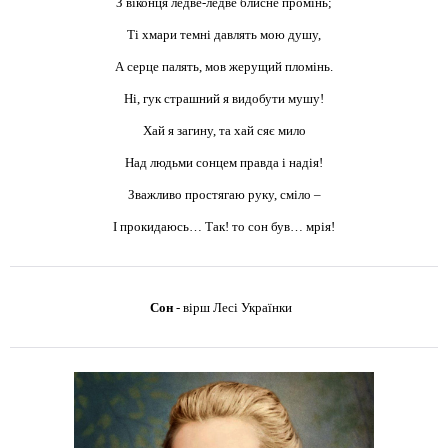
З віконця ледве-ледве блисне промінь;
Ті хмари темні давлять мою душу,
А серце палять, мов жерущий пломінь.
Ні, гук страшний я видобути мушу!
Хай я загину, та хай сяє мило
Над людьми сонцем правда і надія!
Зважливо простягаю руку, сміло –
І прокидаюсь… Так! то сон був… мрія!
Сон
-
вірш
Лесі Українки