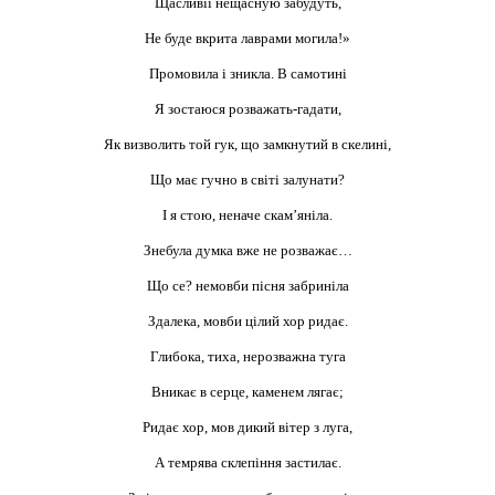
Щасливії нещасную забудуть,
Не буде вкрита лаврами могила!»
Промовила і зникла. В самотині
Я зостаюся розважать-гадати,
Як визволить той гук, що замкнутий в скелині,
Що має гучно в світі залунати?
І я стою, неначе скам’яніла.
Знебула думка вже не розважає…
Що се? немовби пісня забриніла
Здалека, мовби цілий хор ридає.
Глибока, тиха, нерозважна туга
Вникає в серце, каменем лягає;
Ридає хор, мов дикий вітер з луга,
А темрява склепіння застилає.