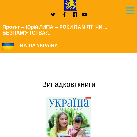
Проєкт — Юрій ЛИПА — РОКИ ПАМ'ЯТІ ЧИ ...
БЕЗПАМ’ЯТСТВА?..
НАША УКРАЇНА
Випадкові книги