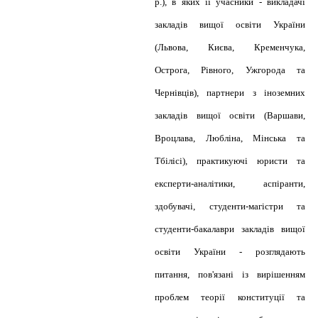
p.), в яких її учасники - викладачі
закладів вищої освіти України
(Львова, Києва, Кременчука,
Острога, Рівного, Ужгорода та
Чернівців), партнери з іноземних
закладів вищої освіти (Варшави,
Вроцлава, Любліна, Мінська та
Тбілісі), практикуючі юристи та
експерти-аналітики, аспіранти,
здобувачі, студенти-магістри та
студенти-бакалаври закладів вищої
освіти України - розглядають
питання, пов'язані із вирішенням
проблем теорії конституції та