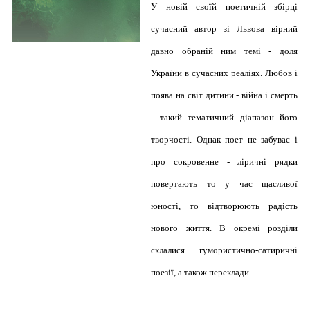
У новій своїй поетичній збірці
сучасний автор зі Львова вірний
давно обраній ним темі - доля
України в сучасних реаліях. Любов і
поява на світ дитини - війна і смерть
- такий тематичний діапазон його
творчості. Однак поет не забуває і
про сокровенне - ліричні рядки
повертають то у час щасливої
юності, то відтворюють радість
нового життя. В окремі розділи
склалися гумористично-сатиричні
поезії, а також переклади.