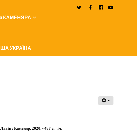
я КАМЕНЯРА
ША УКРАЇНА
вів : Каменяр, 2020. - 487 с. : іл.