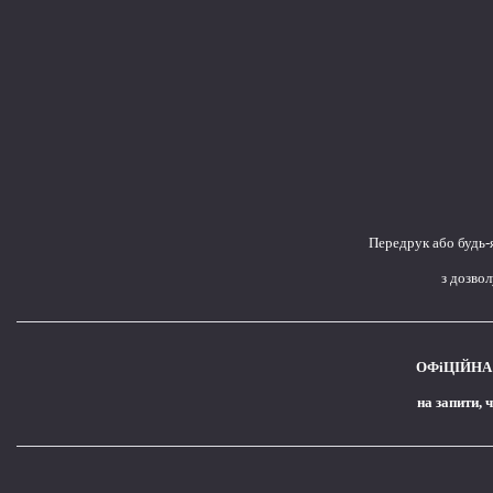
Передрук або будь-
з дозво
ОФіЦІЙНА 
на запити, 