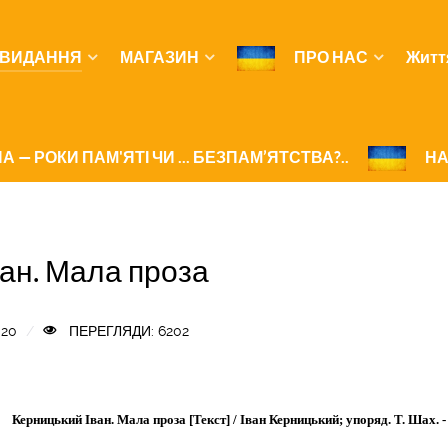
ВИДАННЯ
МАГАЗИН
ПРО НАС
Житт
А — РОКИ ПАМ'ЯТІ ЧИ ... БЕЗПАМ’ЯТСТВА?..
НА
ан. Мала проза
020
ПЕРЕГЛЯДИ: 6202
Керницький Іван. Мала проза [Текст] / Іван Керницький; упоряд. Т. Шах. - Ль