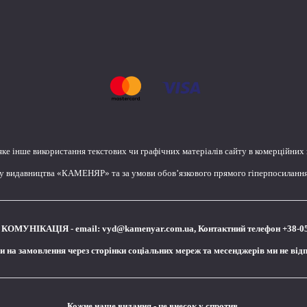
яке інше використання текстових чи графічних матеріалів сайту в комерційних
лу видавництва «КАМЕНЯР» та за умови обов’язкового прямого гіперпосилання 
КОМУНІКАЦІЯ - email:
vyd@kamenyar.com.ua
,
Контактний телефон +38-0
чи на замовлення через сторінки соціальних мереж та месенджерів ми не від
Кожне наше видання - це внесок у спротив,