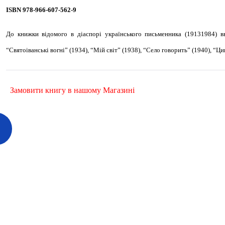
ISBN 978-966-607-562-9
До книжки відомого в діаспорі українського письменника (19131984) в
“Святоіванські вогні” (1934), “Мій світ” (1938), “Село говорить” (1940), “Ц
Замовити книгу в нашому Магазині