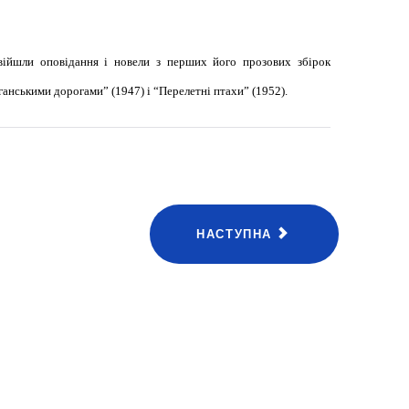
війшли оповідання і новели з перших його прозових збірок
иганськими дорогами” (1947) і “Перелетні птахи” (1952).
НАСТУПНА