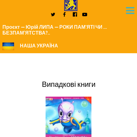
Проєкт — Юрій ЛИПА — РОКИ ПАМ'ЯТІ ЧИ ...
БЕЗПАМ’ЯТСТВА?..
НАША УКРАЇНА
Випадкові книги