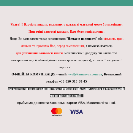
Увага!!! Вартість видань вказаних у каталозі-магазині може бути змінено.
При зміні вартості книжок, Вам буде повідомлено.
Якщо Ви замовляєте товар з позначкою "
Немає в наявності
" або
кількість три і
меньше то просимо Вас, перед замовленням,
з нами зв'язатися,
для уточнення наявності книги
, можливістю її додруку чи наявністю
електронної версії e-book(тільки каменярівські видання), а також її актуальної
вартості.
ОФіЦІЙНА КОМУНІКАЦІЯ - email:
vyd@kamenyar.com.ua
,
Контактний
телефон +38-050-315-08-45
на запити, чи на замовлення через сторінки соціальних мереж та месенджерів
ми не відповідаємо!!!
приймамо до оплати банківські картки VISA, Mastercard та інші.