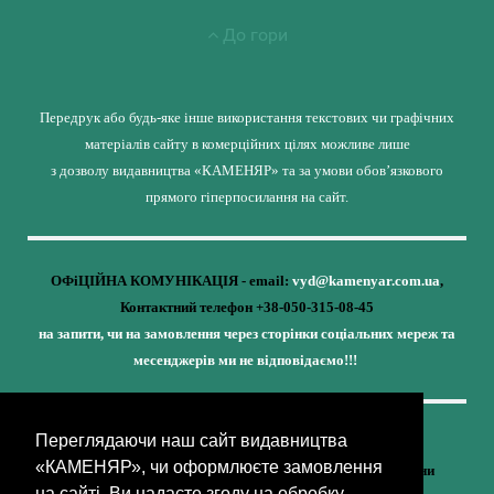
До гори
Передрук або будь-яке інше використання текстових чи графічних
матеріалів сайту в комерційних цілях можливе лише
з дозволу видавництва «КАМЕНЯР» та за умови обов’язкового
прямого гіперпосилання на сайт.
ОФіЦІЙНА КОМУНІКАЦІЯ - email:
vyd@kamenyar.com.ua
,
Контактний телефон +38-050-315-08-45
на запити, чи на замовлення через сторінки соціальних мереж та
месенджерів ми не відповідаємо!!!
Переглядаючи наш сайт видавництва
Кожне наше видання - це внесок у спротив,
«КАМЕНЯР», чи оформлюєте замовлення
у збереження ідентичності та неминучу перемогу України
на сайті, Ви надаєте згоду на обробку