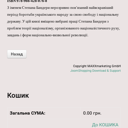
ISBN 978-966-428-076-8
З іменем Степана Бандери нерозривно пов’язаний найяскравіший
період боротьби українського народу за свою свободу і національну
державу. У цій книзі вміщено вибрані праці Степана Бандери з
проблем теорії націоналізму, організованого націоналістичного руху,
завдань і форм національно-визвольної революції.
Copyright MAXXmarketing GmbH
JoomShopping Download & Support
Кошик
Загальна СУМА:
0.00 грн.
До КОШИКА