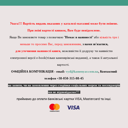
Увага!!! Вартість видань вказаних у каталозі-магазині може бути змінено.
При зміні вартості книжок, Вам буде повідомлено.
Якщо Ви замовляєте товар з позначкою "
Немає в наявності
" або
кількість три і
меньше то просимо Вас, перед замовленням,
з нами зв'язатися,
для уточнення наявності книги
, можливістю її додруку чи наявністю
електронної версії e-book(тільки каменярівські видання), а також її актуальної
вартості.
ОФіЦІЙНА КОМУНІКАЦІЯ - email:
vyd@kamenyar.com.ua
,
Контактний
телефон +38-050-315-08-45
на запити, чи на замовлення через сторінки соціальних мереж та месенджерів
ми не відповідаємо!!!
приймамо до оплати банківські картки VISA, Mastercard та інші.