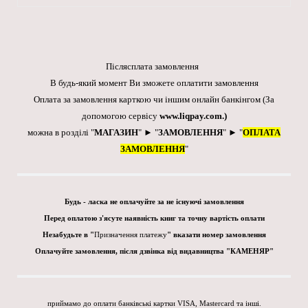
Післясплата замовлення
В будь-який момент Ви зможете оплатити замовлення
Оплата за замовлення карткою чи іншим онлайн банкінгом
(За
допомогою сервісу
www.liqpay.com
.)
можна в розділі "
МАГАЗИН
" ► "
ЗАМОВЛЕННЯ
" ► "
ОПЛАТА
ЗАМОВЛЕННЯ
"
Будь - ласка не оплачуйте за не існуючі замовлення
Перед оплатою з'ясуте наявність книг та точну вартість оплати
Незабудьте в "
Призначення платежу
" вказати номер замовлення
Оплачуйте замовлення, після дзвінка від видавництва "КАМЕНЯР"
приймамо до оплати банківські картки VISA, Mastercard та інші.