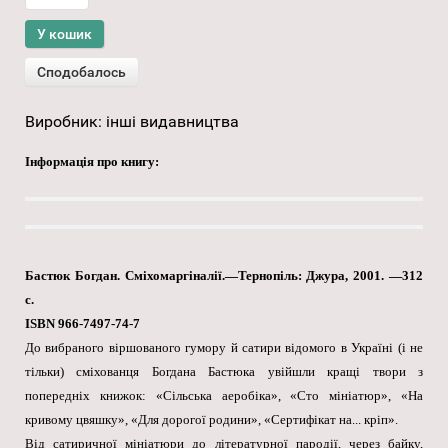
Виробник:
інші видавництва
Інформація про книгу:
Бастюк Богдан. Сміхомаргіналії.—Тернопіль: Джура, 2001. —312
с.
ISBN 966-7497-74-7
До вибраного віршованого гумору й сатири відомого в Україні (і не
тільки) сміхованця Богдана Бастюка увійшли кращі твори з
попередніх книжок: «Сільська аеробіка», «Сто мініатюр», «На
кривому цвяшку», «Для дорогої родини», «Сертифікат на... кріп».
Від сатиричної мініатюри до літературної пародії, через байку,