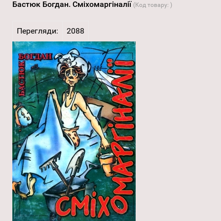
Бастюк Богдан. Сміхомаргіналії
(Код товару:
)
Перегляди:
2088