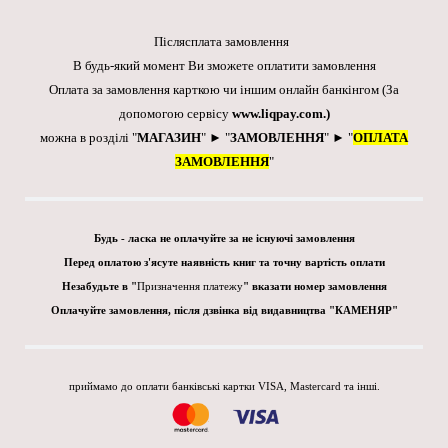
Післясплата замовлення
В будь-який момент Ви зможете оплатити замовлення
Оплата за замовлення карткою чи іншим онлайн банкінгом
(За
допомогою сервісу
www.liqpay.com
.)
можна в розділі "
МАГАЗИН
" ► "
ЗАМОВЛЕННЯ
" ► "
ОПЛАТА
ЗАМОВЛЕННЯ
"
Будь - ласка не оплачуйте за не існуючі замовлення
Перед оплатою з'ясуте наявність книг та точну вартість оплати
Незабудьте в "
Призначення платежу
" вказати номер замовлення
Оплачуйте замовлення, після дзвінка від видавництва "КАМЕНЯР"
приймамо до оплати банківські картки VISA, Mastercard та інші.