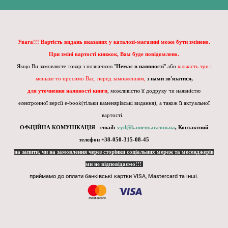
Увага!!! Вартість видань вказаних у каталозі-магазині може бути змінено.
При зміні вартості книжок, Вам буде повідомлено.
Якщо Ви замовляєте товар з позначкою "
Немає в наявності
" або
кількість три і
меньше то просимо Вас, перед замовленням,
з нами зв'язатися,
для уточнення наявності книги
, можливістю її додруку чи наявністю
електронної версії e-book(тільки каменярівські видання), а також її актуальної
вартості.
ОФіЦІЙНА КОМУНІКАЦІЯ - email:
vyd@kamenyar.com.ua
,
Контактний
телефон +38-050-315-08-45
на запити, чи на замовлення через сторінки соціальних мереж та месенджерів
ми не відповідаємо!!!
приймамо до оплати банківські картки VISA, Mastercard та інші.