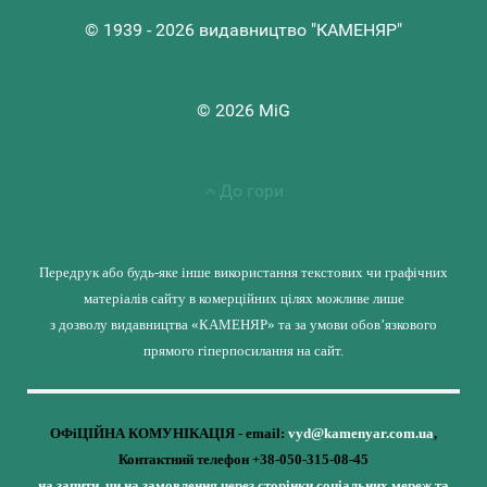
© 1939 - 2026 видавництво "КАМЕНЯР"
© 2026 MiG
До гори
Передрук або будь-яке інше використання текстових чи графічних
матеріалів сайту в комерційних цілях можливе лише
з дозволу видавництва «КАМЕНЯР» та за умови обов’язкового
прямого гіперпосилання на сайт.
ОФіЦІЙНА КОМУНІКАЦІЯ - email:
vyd@kamenyar.com.ua
,
Контактний телефон +38-050-315-08-45
на запити, чи на замовлення через сторінки соціальних мереж та