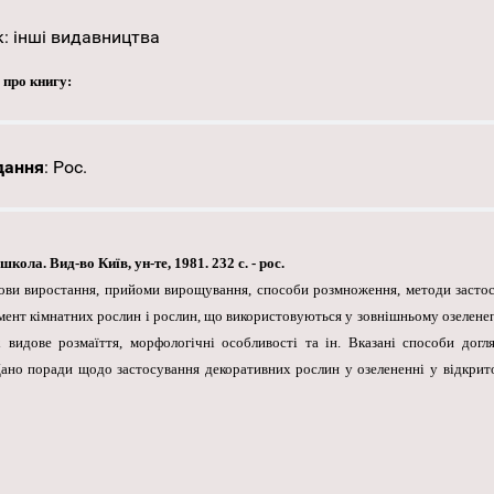
к:
інші видавництва
 про книгу:
дання
:
Рос.
ола. Вид-во Київ, ун-те, 1981. 232 с. - рос.
мови виростання, прийоми вирощування, способи розмноження, методи засто
мент кімнатних рослин і рослин, що використовуються у зовнішньому озеленеп
 видове розмаїття, морфологічні особливості та ін. Вказані способи догл
но поради щодо застосування декоративних рослин у озелененні у відкритом