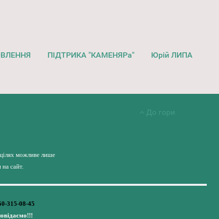
ОВЛЕННЯ
ПІДТРИКА "КАМЕНЯРа"
Юрій ЛИПА
До гори
 цілях можливе лише
на сайт.
50-315-08-45
повідаємо!!!