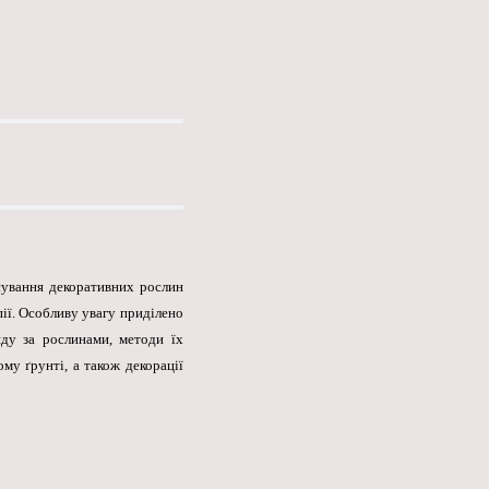
сування декоративних рослин
ії. Особливу увагу приділено
яду за рослинами, методи їх
у ґрунті, а також декорації