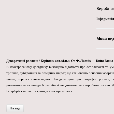
Виробни
Інформація
Мова ви
Декоративні рослини / Керівник авт. кільк. Ст. Ф. Лапчік — Київ: Вища шк
В ілюстрованому довіднику викладено відомості про особливості та у
тропіків, субтропіків та помірних широт, що становлять основний асорти
новим, перспективним видам. Наведено дані про географію рослин, їх
розмноження та заходи боротьби зі шкідниками та хворобами рослин. Да
інтер'єрів квартир та громадських приміщень.