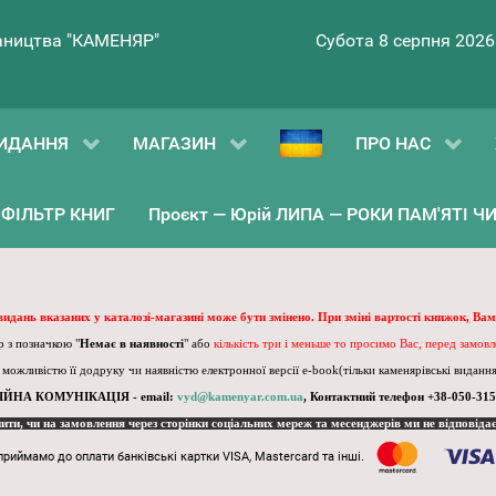
ництва "КАМЕНЯР"
Субота 8 серпня 2026
ИДАННЯ
МАГАЗИН
ПРО НАС
ФІЛЬТР КНИГ
Проєкт — Юрій ЛИПА — РОКИ ПАМ'ЯТІ ЧИ 
 видань вказаних у каталозі-магазині може бути змінено. При зміні вартості книжок, Вам
 з позначкою "
Немає в наявності
" або
кількість три і меньше то просимо Вас, перед замов
, можливістю її додруку чи наявністю електронної версії e-book(тільки каменярівські видання)
ІЙНА КОМУНІКАЦІЯ - email:
vyd@kamenyar.com.ua
,
Контактний телефон +38-050-315
пити, чи на замовлення через сторінки соціальних мереж та месенджерів ми не відповіда
приймамо до оплати банківські картки VISA, Mastercard та інші.