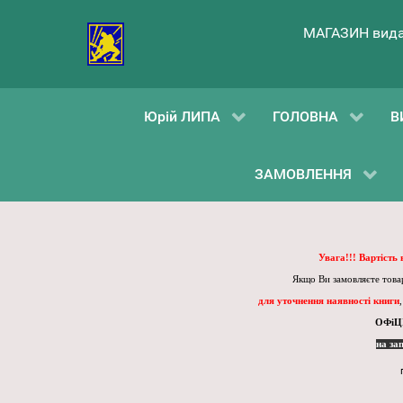
МАГАЗИН вида
Юрій ЛИПА
ГОЛОВНА
В
ЗАМОВЛЕННЯ
Увага!!! Вартість
Якщо Ви замовляєте товар
для уточнення наявності книги
ОФіЦ
на за