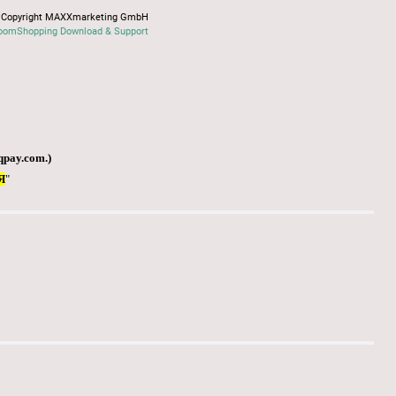
Copyright MAXXmarketing GmbH
oomShopping Download & Support
qpay.com
.)
Я
"