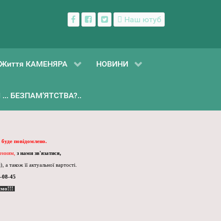
Наш ютуб
Життя КАМЕНЯРА
НОВИНИ
... БЕЗПАМ’ЯТСТВА?..
 буде повідомлено.
ленням,
з нами зв'язатися,
, а також її актуальної вартості.
-08-45
ємо!!!