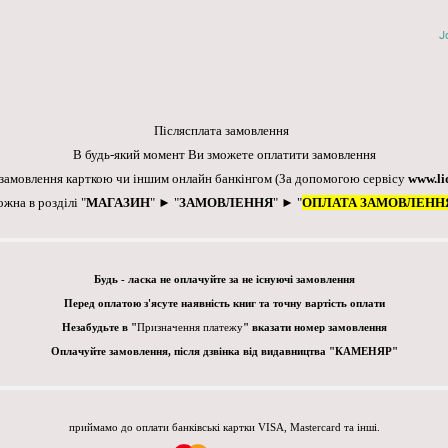
J
Післясплата замовлення
В будь-який момент Ви зможете оплатити замовлення
 замовлення карткою чи іншим онлайн банкінгом
(За допомогою сервісу
www.li
ожна в розділі "
МАГАЗИН
" ► "
ЗАМОВЛЕННЯ
" ► "
ОПЛАТА ЗАМОВЛЕНН
Будь - ласка не оплачуйте за не існуючі замовлення
Перед оплатою з'ясуте наявність книг та точну вартість оплати
Незабудьте в "
Призначення платежу
" вказати номер замовлення
Оплачуйте замовлення, після дзвінка від видавництва "КАМЕНЯР"
приймамо до оплати банківські картки VISA, Mastercard та інші.