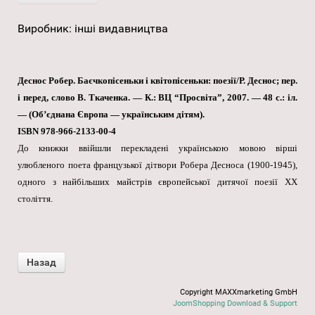
Виробник:
інші видавництва
Деснос Робер. Баєчкопісеньки і квітопісеньки: поезії/Р. Деснос; пер.
і перед, слово В. Ткаченка. — К.: ВЦ “Просвіта”, 2007. — 48 с.: іл.
— (Об’єднана Європа — українським дітям).
ISBN 978-966-2133-00-4
До книжки ввійшли перекладені українською мовою вірші
улюбленого поета французької дітвори Робера Десноса (1900-1945),
одного з найбільших майстрів європейської дитячої поезії XX
століття.
Copyright MAXXmarketing GmbH
JoomShopping Download & Support