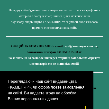
Передрук або будь-яке інше використання текстових чи графічних
матеріалів сайту в комерційних цілях можливе лише
з дозволу видавництва «КАМЕНЯР» та за умови обов’язкового
прямого гіперпосилання на сайт.
ОФіЦІЙНА КОМУНІКАЦІЯ - email:
vyd@kamenyar.com.ua
,
Контактний телефон +38-050-315-08-45
на запити, чи на замовлення через сторінки соціальних мереж та
месенджерів ми не відповідаємо!!!
Переглядаючи наш сайт видавництва
Кожне наше видання - це внесок у спротив,
«КАМЕНЯР», чи оформлюєте замовлення
у збереження ідентичності та неминучу перемогу України
на сайті, Ви надаєте згоду на обробку
(видавництво «КАМЕНЯР»)
Ваших персональних даних.