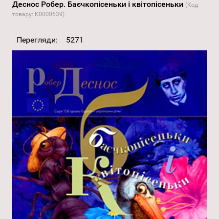
Деснос Робер. Баєчкопісеньки і квітопісеньки
(Код
товару:
K0000639
)
Перегляди:
5271