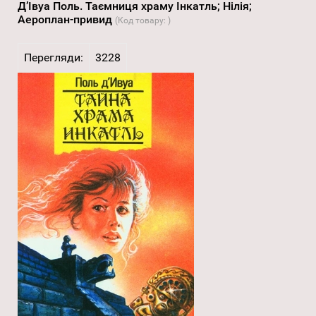
Д’Івуа Поль. Таємниця храму Інкатль; Нілія;
Аероплан-привид
(Код товару:
)
Перегляди:
3228