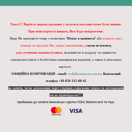
Увага!!! Вартість видань вказаних у каталозі-магазині може бути змінено.
При зміні вартості книжок, Вам буде повідомлено.
Якщо Ви замовляєте товар з позначкою "
Немає в наявності
" або
кількість три і
меньше то просимо Вас, перед замовленням,
з нами зв'язатися,
для уточнення наявності книги
, можливістю її додруку чи наявністю
електронної версії e-book(тільки каменярівські видання), а також її актуальної
вартості.
ОФіЦІЙНА КОМУНІКАЦІЯ - email:
vyd@kamenyar.com.ua
,
Контактний
телефон +38-050-315-08-45
на запити, чи на замовлення через сторінки соціальних мереж та месенджерів
ми не відповідаємо!!!
приймамо до оплати банківські картки VISA, Mastercard та інші.