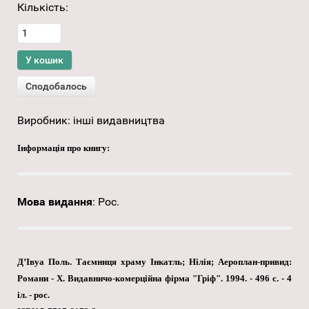
Кількість:
Виробник:
інші видавництва
Інформація про книгу:
Мова видання
:
Рос.
Д’Івуа Поль. Таємниця храму Інкатль; Нілія; Аероплан-привид:
Романи - X. Видавничо-комерційна фірма "Гріф". 1994. - 496 с. - 4
іл. - рос.