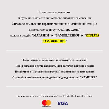
Післясплата замовлення
В будь-який момент Ви зможете оплатити замовлення
Оплата за замовлення карткою чи іншим онлайн банкінгом
(За
допомогою сервісу
www.liqpay.com
.)
можна в розділі "
МАГАЗИН
" ► "
ЗАМОВЛЕННЯ
" ► "
ОПЛАТА
ЗАМОВЛЕННЯ
"
Будь - ласка не оплачуйте за не існуючі замовлення
Перед оплатою з'ясуте наявність книг та точну вартість оплати
Незабудьте в "
Призначення платежу
" вказати номер замовлення
Оплачуйте замовлення, після дзвінка від видавництва "КАМЕНЯР"
приймамо до оплати банківські картки VISA, Mastercard та інші.