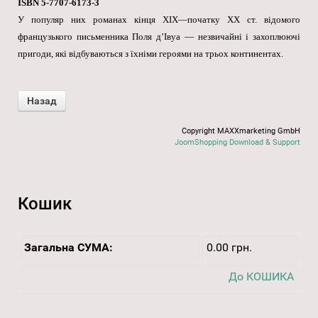
ISBN 5-7707-6173-3
У популяр них романах кінця XIX—початку XX ст. відомого
французького письменника Поля д’Івуа — незвичайні і захоплюючі
пригоди, які відбуваються з їхніми героями на трьох континентах.
Copyright MAXXmarketing GmbH
JoomShopping Download & Support
Кошик
Загальна СУМА:
0.00 грн.
До КОШИКА