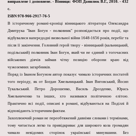
виправлене і доповнене. - Вінниця: ФОП Данилюк В.Г., 2010. - 432
с.
ISBN 978-966-2917-76-5
В історичному романі-хроніці вінницького літератора Олександра
Дмитрука "Іван Богун - полковник" розповідається про події, що
відбувалися напередодні визвольної війни 1648-1656 років, перебіг та
після її закінчення. Головний герой твору - вінницький (кальницький,
подільський) полковник Іван Богун, який чи не єдиний з тогочасних
військових діячів займав чітку позицію оборони краю від
чужоземних загарбників.
Поряд із Іваном Богуном автор показує чимало історичних постатей
того періоду, як от Богдан Хмельницький. Іван Виговський, Йосип
Тукальський. Петро Дорошенко, Василь Дрозденко, Юрась
Хмельниченко та інших, хто називався політичною елітою.
Практично всі події, описані в романі, відбуваються на Поділлі й
відповідають історичним фактам.
Захоплюючий роман не переобтяжений давніми словами і термінами,
тому читається легко та привідкриває для широкого кола громадян
чимало невідомих сторінок української минувшини. Без