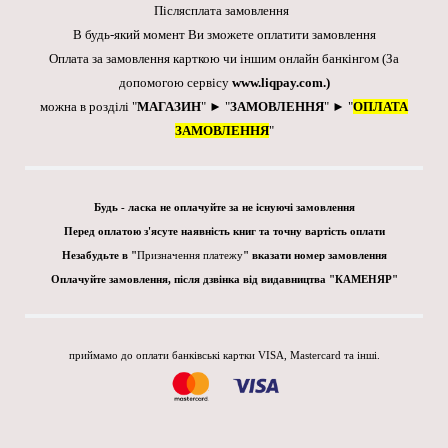
Післясплата замовлення
В будь-який момент Ви зможете оплатити замовлення
Оплата за замовлення карткою чи іншим онлайн банкінгом
(За
допомогою сервісу
www.liqpay.com
.)
можна в розділі "
МАГАЗИН
" ► "
ЗАМОВЛЕННЯ
" ► "
ОПЛАТА
ЗАМОВЛЕННЯ
"
Будь - ласка не оплачуйте за не існуючі замовлення
Перед оплатою з'ясуте наявність книг та точну вартість оплати
Незабудьте в "
Призначення платежу
" вказати номер замовлення
Оплачуйте замовлення, після дзвінка від видавництва "КАМЕНЯР"
приймамо до оплати банківські картки VISA, Mastercard та інші.