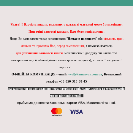
Увага!!! Вартість видань вказаних у каталозі-магазині може бути змінено.
При зміні вартості книжок, Вам буде повідомлено.
Якщо Ви замовляєте товар з позначкою "
Немає в наявності
" або
кількість три і
меньше то просимо Вас, перед замовленням,
з нами зв'язатися,
для уточнення наявності книги
, можливістю її додруку чи наявністю
електронної версії e-book(тільки каменярівські видання), а також її актуальної
вартості.
ОФіЦІЙНА КОМУНІКАЦІЯ - email:
vyd@kamenyar.com.ua
,
Контактний
телефон +38-050-315-08-45
на запити, чи на замовлення через сторінки соціальних мереж та месенджерів
ми не відповідаємо!!!
приймамо до оплати банківські картки VISA, Mastercard та інші.