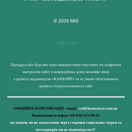
© 2026 MiG
До гори
Передрук або будь-яке інше використання текстових чи графічних
матеріалів сайту в комерційних цілях можливе лише
з дозволу видавництва «КАМЕНЯР» та за умови обов’язкового
прямого гіперпосилання на сайт.
ОФіЦІЙНА КОМУНІКАЦІЯ - email:
vyd@kamenyar.com.ua
,
Контактний телефон +38-050-315-08-45
на запити, чи на замовлення через сторінки соціальних мереж та
месенджерів ми не відповідаємо!!!