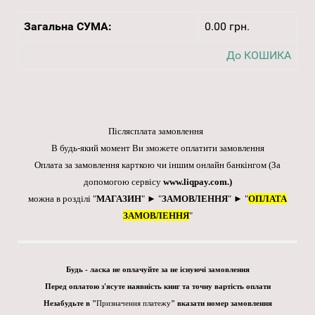
Загальна СУМА:
0.00 грн.
До КОШИКА
Післясплата замовлення
В будь-який момент Ви зможете оплатити замовлення
Оплата за замовлення карткою чи іншим онлайн банкінгом
(За
допомогою сервісу
www.liqpay.com
.)
можна в розділі "
МАГАЗИН
" ► "
ЗАМОВЛЕННЯ
" ► "
ОПЛАТА
ЗАМОВЛЕННЯ
"
Будь - ласка не оплачуйте за не існуючі замовлення
Перед оплатою з'ясуте наявність книг та точну вартість оплати
Незабудьте в "
Призначення платежу
" вказати номер замовлення