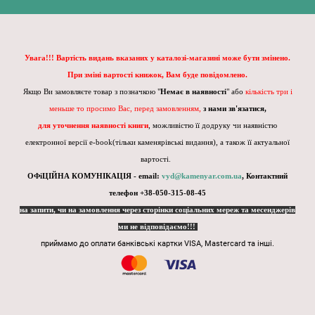
Увага!!! Вартість видань вказаних у каталозі-магазині може бути змінено.
При зміні вартості книжок, Вам буде повідомлено.
Якщо Ви замовляєте товар з позначкою "
Немає в наявності
" або
кількість три і
меньше то просимо Вас, перед замовленням,
з нами зв'язатися,
для уточнення наявності книги
, можливістю її додруку чи наявністю
електронної версії e-book(тільки каменярівські видання), а також її актуальної
вартості.
ОФіЦІЙНА КОМУНІКАЦІЯ - email:
vyd@kamenyar.com.ua
,
Контактний
телефон +38-050-315-08-45
на запити, чи на замовлення через сторінки соціальних мереж та месенджерів
ми не відповідаємо!!!
приймамо до оплати банківські картки VISA, Mastercard та інші.