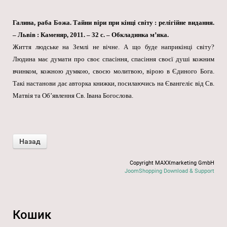
Галина, раба Божа. Тайни віри при кінці світу : релігійне видання.
– Львів : Каменяр, 2011. – 32 с. – Обкладинка м’яка.
Життя людське на Землі не вічне. А що буде наприкінці світу?
Людина має думати про своє спасіння, спасіння своєї душі кожним
вчинком, кожною думкою, своєю молитвою, вірою в Єдиного Бога.
Такі настанови дає авторка книжки, посилаючись на Євангеліє від Св.
Матвія та Об’явлення Св. Івана Богослова.
Copyright MAXXmarketing GmbH
JoomShopping Download & Support
Кошик