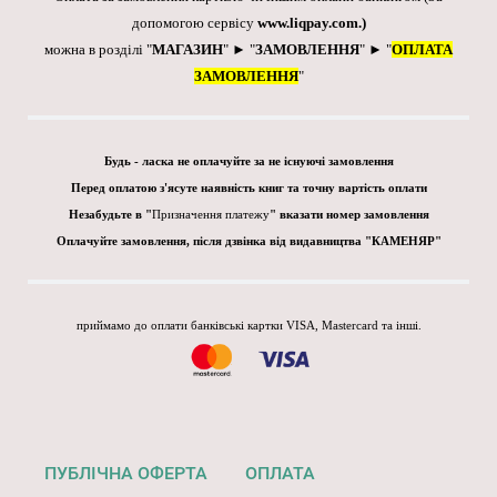
допомогою сервісу
www.liqpay.com
.)
можна в розділі "
МАГАЗИН
" ► "
ЗАМОВЛЕННЯ
" ► "
ОПЛАТА
ЗАМОВЛЕННЯ
"
Будь - ласка не оплачуйте за не існуючі замовлення
Перед оплатою з'ясуте наявність книг та точну вартість оплати
Незабудьте в "
Призначення платежу
" вказати номер замовлення
Оплачуйте замовлення, після дзвінка від видавництва "КАМЕНЯР"
приймамо до оплати банківські картки VISA, Mastercard та інші.
ПУБЛІЧНА ОФЕРТА
ОПЛАТА