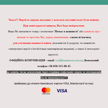
Увага!!! Вартість видань вказаних у каталозі-магазині може бути змінено.
При зміні вартості книжок, Вам буде повідомлено.
Якщо Ви замовляєте товар з позначкою "
Немає в наявності
" або
кількість три і
меньше то просимо Вас, перед замовленням,
з нами зв'язатися,
для уточнення наявності книги
, можливістю її додруку чи наявністю
електронної версії e-book(тільки каменярівські видання), а також її актуальної
вартості.
ОФіЦІЙНА КОМУНІКАЦІЯ - email:
vyd@kamenyar.com.ua
,
Контактний
телефон +38-050-315-08-45
на запити, чи на замовлення через сторінки соціальних мереж та месенджерів
ми не відповідаємо!!!
приймамо до оплати банківські картки VISA, Mastercard та інші.