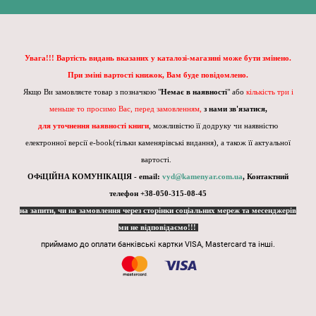
Увага!!! Вартість видань вказаних у каталозі-магазині може бути змінено.
При зміні вартості книжок, Вам буде повідомлено.
Якщо Ви замовляєте товар з позначкою "
Немає в наявності
" або
кількість три і
меньше то просимо Вас, перед замовленням,
з нами зв'язатися,
для уточнення наявності книги
, можливістю її додруку чи наявністю
електронної версії e-book(тільки каменярівські видання), а також її актуальної
вартості.
ОФіЦІЙНА КОМУНІКАЦІЯ - email:
vyd@kamenyar.com.ua
,
Контактний
телефон +38-050-315-08-45
на запити, чи на замовлення через сторінки соціальних мереж та месенджерів
ми не відповідаємо!!!
приймамо до оплати банківські картки VISA, Mastercard та інші.