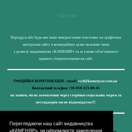
До гори
Передрук або будь-яке інше використання текстових чи графічних
матеріалів сайту в комерційних цілях можливе лише
з дозволу видавництва «КАМЕНЯР» та за умови обов’язкового
прямого гіперпосилання на сайт.
ОФіЦІЙНА КОМУНІКАЦІЯ - email:
vyd@kamenyar.com.ua
,
Контактний телефон +38-050-315-08-45
на запити, чи на замовлення через сторінки соціальних мереж та
месенджерів ми не відповідаємо!!!
Переглядаючи наш сайт видавництва
Кожне наше видання - це внесок у спротив,
«КАМЕНЯР», чи оформлюєте замовлення
у збереження ідентичності та неминучу перемогу України