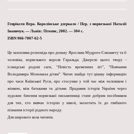
Генріксен Вера. Королівське дзеркало / Пер. з норвезької Наталії
Іваничук. — Львів: Літопис, 2002. — 304 с.
ISBN 966-7007-62-5
Це захоплива розповідь про доньку Ярослава Мудрого Єлизавету та її
чоловіка, норвезького короля Гаральда. Джерело цього твору -
ісландські родові саги, “Повість временних літ”, “Повчання
Володимира Мономаха дітям”. Читач знайде тут цікаву інформацію
про часи Київської Руси, про стосунки у той час між чоловіком і
жінкою, між батьками та дітьми. Прадавня історія України через
художнє бачення норвезької письменниці стане добрим посібником
для тих, хто вивчає історію у школі, заохотить їх до глибшого
пізнання історії рідного народу.
Для широкого кола читачів.