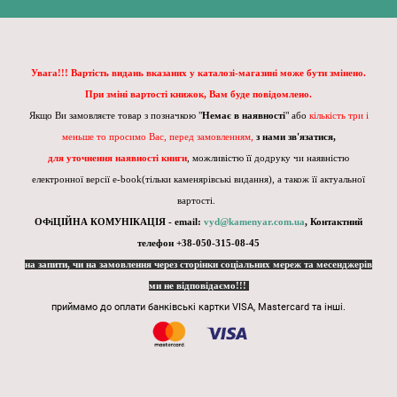
Увага!!! Вартість видань вказаних у каталозі-магазині може бути змінено.
При зміні вартості книжок, Вам буде повідомлено.
Якщо Ви замовляєте товар з позначкою "
Немає в наявності
" або
кількість три і
меньше то просимо Вас, перед замовленням,
з нами зв'язатися,
для уточнення наявності книги
, можливістю її додруку чи наявністю
електронної версії e-book(тільки каменярівські видання), а також її актуальної
вартості.
ОФіЦІЙНА КОМУНІКАЦІЯ - email:
vyd@kamenyar.com.ua
,
Контактний
телефон +38-050-315-08-45
на запити, чи на замовлення через сторінки соціальних мереж та месенджерів
ми не відповідаємо!!!
приймамо до оплати банківські картки VISA, Mastercard та інші.