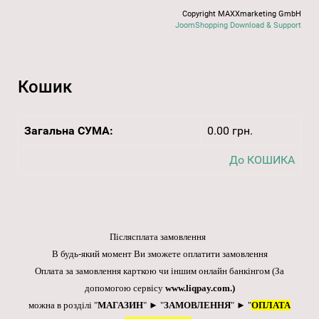
Copyright MAXXmarketing GmbH
JoomShopping Download & Support
Кошик
Загальна СУМА:
0.00 грн.
До КОШИКА
Післясплата замовлення
В будь-який момент Ви зможете оплатити замовлення
Оплата за замовлення карткою чи іншим онлайн банкінгом
(За
допомогою сервісу
www.liqpay.com
.)
можна в розділі "
МАГАЗИН
" ► "
ЗАМОВЛЕННЯ
" ► "
ОПЛАТА