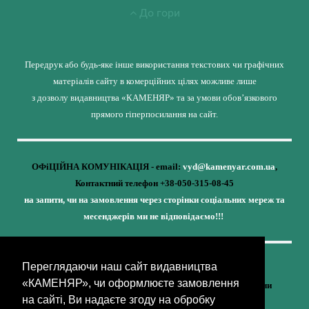
До гори
Передрук або будь-яке інше використання текстових чи графічних
матеріалів сайту в комерційних цілях можливе лише
з дозволу видавництва «КАМЕНЯР» та за умови обов’язкового
прямого гіперпосилання на сайт.
ОФіЦІЙНА КОМУНІКАЦІЯ - email:
vyd@kamenyar.com.ua
,
Контактний телефон +38-050-315-08-45
на запити, чи на замовлення через сторінки соціальних мереж та
месенджерів ми не відповідаємо!!!
Переглядаючи наш сайт видавництва
Кожне наше видання - це внесок у спротив,
«КАМЕНЯР», чи оформлюєте замовлення
у збереження ідентичності та неминучу перемогу України
на сайті, Ви надаєте згоду на обробку
(видавництво «КАМЕНЯР»)