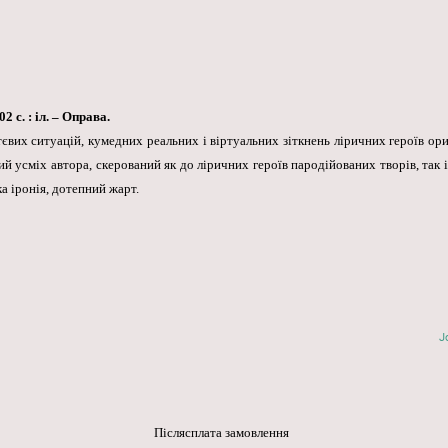
 с. : іл. – Оправа.
євих ситуацій, кумедних реальних і віртуальних зіткнень ліричних героїв ори
 усміх автора, скерований як до ліричних героїв пародійованих творів, так і 
ка іронія, дотепний жарт.
J
Післясплата замовлення