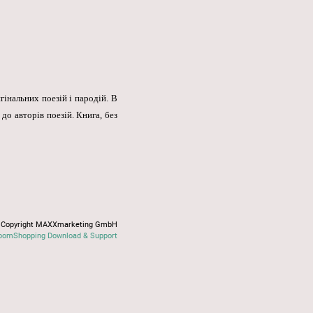
гінальних поезій і пародій. В
до авторів поезій. Книга, без
Copyright MAXXmarketing GmbH
oomShopping Download & Support