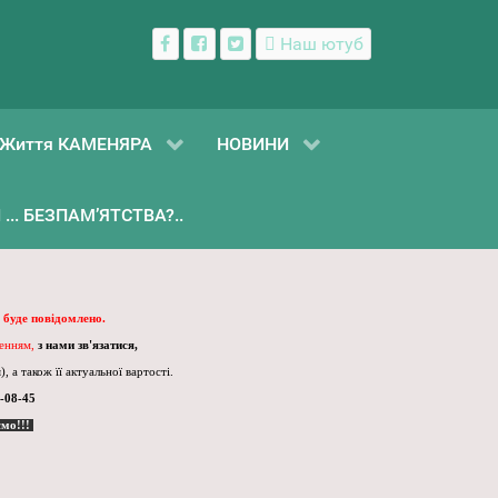
Наш ютуб
Життя КАМЕНЯРА
НОВИНИ
... БЕЗПАМ’ЯТСТВА?..
 буде повідомлено.
ленням,
з нами зв'язатися,
, а також її актуальної вартості.
-08-45
ємо!!!