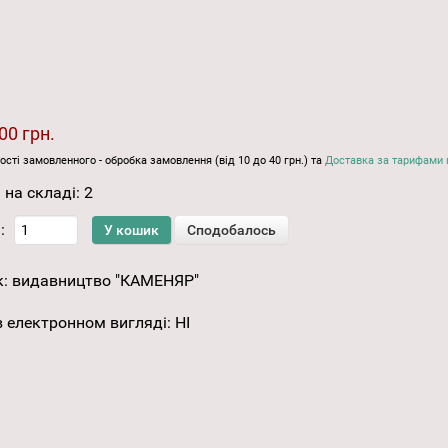
00 грн.
ості замовленного - обробка замовлення (від 10 до 40 грн.) та
Доставка за тарифами 
 на складі:
2
:
к:
видавництво "КАМЕНЯР"
 електронном вигляді
:
НІ