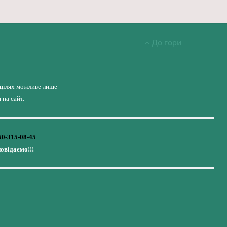
До гори
 цілях можливе лише
на сайт.
50-315-08-45
повідаємо!!!