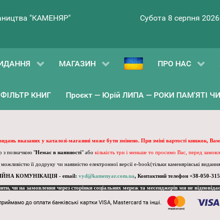
ництва "КАМЕНЯР"
Субота 8 серпня 2026
ИДАННЯ
МАГАЗИН
ПРО НАС
ФІЛЬТР КНИГ
Проєкт — Юрій ЛИПА — РОКИ ПАМ'ЯТІ ЧИ 
 видань вказаних у каталозі-магазині може бути змінено. При зміні вартості книжок, Вам
 з позначкою "
Немає в наявності
" або
кількість три і меньше то просимо Вас, перед замов
, можливістю її додруку чи наявністю електронної версії e-book(тільки каменярівські видання)
ІЙНА КОМУНІКАЦІЯ - email:
vyd@kamenyar.com.ua
,
Контактний телефон +38-050-315
пити, чи на замовлення через сторінки соціальних мереж та месенджерів ми не відповіда
приймамо до оплати банківські картки VISA, Mastercard та інші.