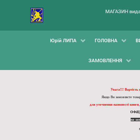
МАГАЗИН вида
Юрій ЛИПА
ГОЛОВНА
В
ЗАМОВЛЕННЯ
Увага!!! Вартість
Якщо Ви замовляєте товар
для уточнення наявності книги
ОФіЦ
на за