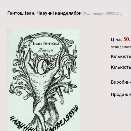
Гентош Іван. Чавунні канделябри
(Код товару:
K0000505
)
50.
Ціна:
плюс до варт
Кількість
Кількість
Виробни
Продаж в