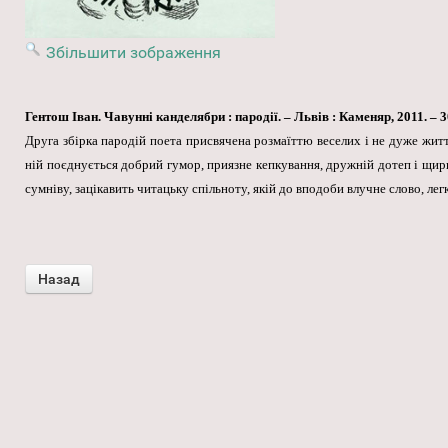
Збільшити зображення
Гентош Іван. Чавунні канделябри : пародії. – Львів : Каменяр, 2011. – 302
Друга збірка пародій поета присвячена розмаїттю веселих і не дуже житт
ній поєднується добрий гумор, приязне кепкування, дружній дотеп і щирий
сумніву, зацікавить читацьку спільноту, якій до вподоби влучне слово, лег