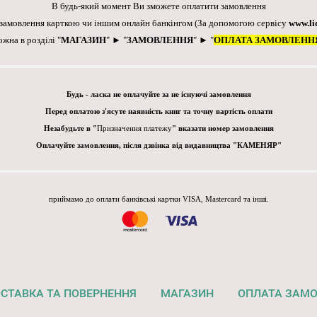
В будь-який момент Ви зможете оплатити замовлення
 замовлення карткою чи іншим онлайн банкінгом
(За допомогою сервісу
www.li
ожна в розділі "
МАГАЗИН
" ► "
ЗАМОВЛЕННЯ
" ► "
ОПЛАТА ЗАМОВЛЕНН
Будь - ласка не оплачуйте за не існуючі замовлення
Перед оплатою з'ясуте наявність книг та точну вартість оплати
Незабудьте в "
Призначення платежу
" вказати номер замовлення
Оплачуйте замовлення, після дзвінка від видавництва "КАМЕНЯР"
приймамо до оплати банківські картки VISA, Mastercard та інші.
СТАВКА ТА ПОВЕРНЕННЯ
МАГАЗИН
ОПЛАТА ЗАМ