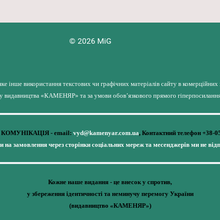
© 2026 MiG
яке інше використання текстових чи графічних матеріалів сайту в комерційних
лу видавництва «КАМЕНЯР» та за умови обов’язкового прямого гіперпосилання 
КОМУНІКАЦІЯ - email:
vyd@kamenyar.com.ua
,
Контактний телефон +38-0
чи на замовлення через сторінки соціальних мереж та месенджерів ми не від
Кожне наше видання - це внесок у спротив,
у збереження ідентичності та неминучу перемогу України
(видавництво «КАМЕНЯР»)