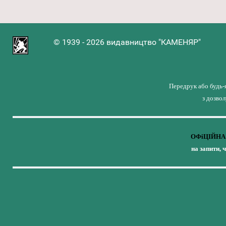
© 1939 - 2026 видавництво "КАМЕНЯР"
Передрук або будь-
з дозво
ОФіЦІЙНА 
на запити, 