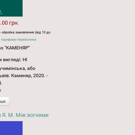
.00 грн.
- обробка замовлення (від 10 до
 тарифами перевізника
во "КАМЕНЯР"
 вигляді:
НІ
учимінська, або
ьвів: Каменяр, 2020. -
).
6
іше
в Я. М. Між вогнями