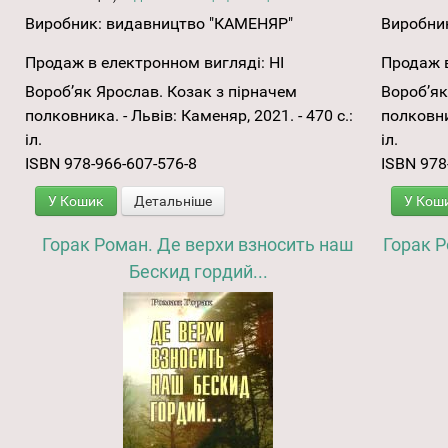
Виробник:
видавництво "КАМЕНЯР"
Виробни
Продаж в електронном вигляді:
НІ
Продаж в
Вороб’як Ярослав. Козак з пірначем
Вороб’як
полковника. - Львів: Каменяр, 2021. - 470 с.:
полковник
іл.
іл.
ISBN 978-966-607-576-8
ISBN 978
У Кошик
Детальніше
У Кош
Горак Роман. Де верхи взносить наш
Горак Р
Бескид гордий...