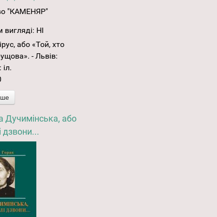
во "КАМЕНЯР"
 вигляді:
НІ
рус, або «Той, хто
ущова». - Львів:
 іл.
0
іше
а Дучимінська, або
 дзвони...