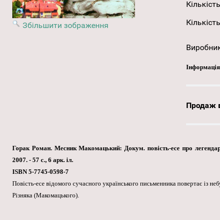
Кількість
Кількість
Збільшити зображення
Виробни
Інформація
Продаж в
Горак Роман. Месник Макомацький: Докум. повість-есе про легенда
2007. - 57 с., 6 арк. іл.
ISBN 5-7745-0598-7
Повість-есе відомого сучасного українського письменника повертає із не
Різняка (Макомацького).