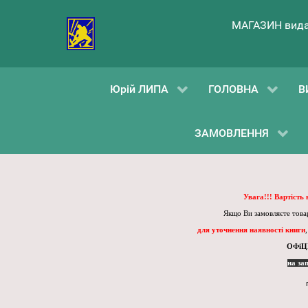
МАГАЗИН вида
Юрій ЛИПА
ГОЛОВНА
В
ЗАМОВЛЕННЯ
Увага!!! Вартість
Якщо Ви замовляєте товар
для уточнення наявності книги
ОФіЦ
на за