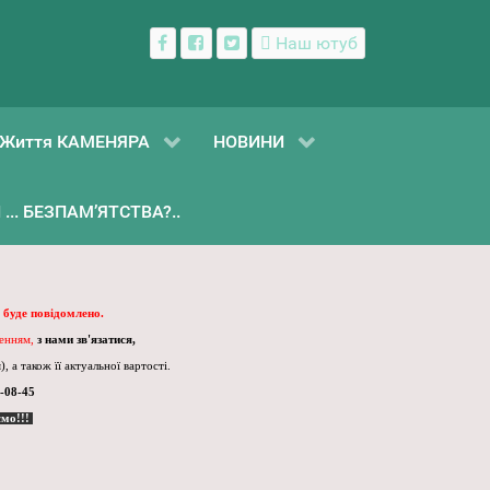
Наш ютуб
Життя КАМЕНЯРА
НОВИНИ
... БЕЗПАМ’ЯТСТВА?..
 буде повідомлено.
ленням,
з нами зв'язатися,
, а також її актуальної вартості.
-08-45
ємо!!!