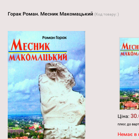
Горак Роман. Месник Макомацький
(Код товару:
)
30.
Ціна:
плюс до варт
Немає в 