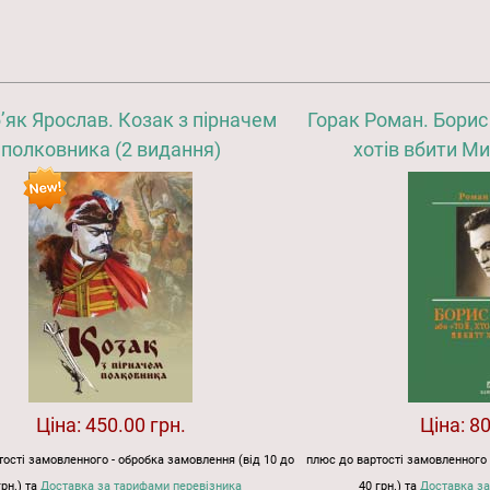
’як Ярослав. Козак з пірначем
Горак Роман. Борис 
полковника (2 видання)
хотів вбити М
Ціна:
450.00 грн.
Ціна:
80
ості замовленного - обробка замовлення (від 10 до
плюс до вартості замовленного 
грн.) та
Доставка за тарифами перевізника
40 грн.) та
Доставка за