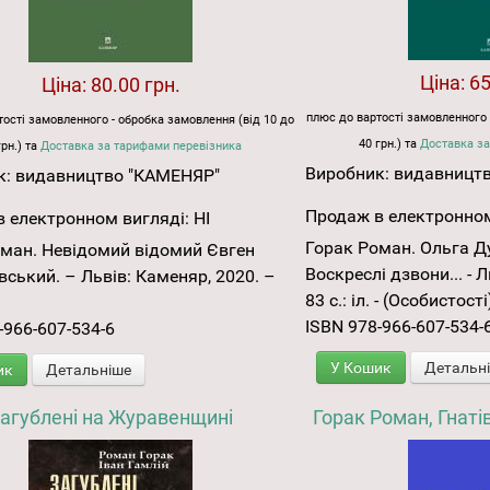
Ціна:
65
Ціна:
80.00 грн.
плюс до вартості замовленного 
ості замовленного - обробка замовлення (від 10 до
40 грн.) та
Доставка за
грн.) та
Доставка за тарифами перевізника
Виробник:
видавницт
к:
видавництво "КАМЕНЯР"
Продаж в електронном
 електронном вигляді:
НІ
Горак Роман. Ольга Д
ман. Невідомий відомий Євген
Воскреслі дзвони... - Л
ський. – Львів: Каменяр, 2020. –
83 с.: іл. - (Особистості
ISBN 978-966-607-534-
-966-607-534-6
У Кошик
Детальн
ик
Детальніше
агублені на Журавенщині
Горак Роман, Гнаті