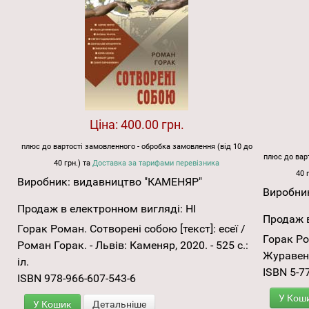
Ціна:
400.00 грн.
плюс до вартості замовленного - обробка замовлення (від 10 до
плюс до варт
40 грн.) та
Доставка за тарифами перевізника
40 
Виробник:
видавництво "КАМЕНЯР"
Виробни
Продаж в електронном вигляді:
НІ
Продаж в
Горак Роман. Сотворені собою [текст]: есеї /
Горак Ро
Роман Горак. - Львів: Каменяр, 2020. - 525 с.:
Журавенщи
іл.
ISBN 5-7
ISBN 978-966-607-543-6
У Кош
У Кошик
Детальніше