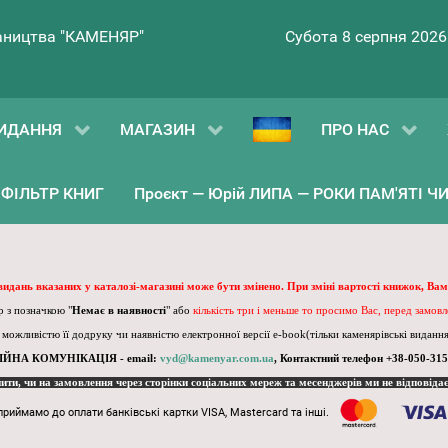
ництва "КАМЕНЯР"
Субота 8 серпня 2026
ИДАННЯ
МАГАЗИН
ПРО НАС
ФІЛЬТР КНИГ
Проєкт — Юрій ЛИПА — РОКИ ПАМ'ЯТІ ЧИ 
 видань вказаних у каталозі-магазині може бути змінено. При зміні вартості книжок, Вам
 з позначкою "
Немає в наявності
" або
кількість три і меньше то просимо Вас, перед замов
, можливістю її додруку чи наявністю електронної версії e-book(тільки каменярівські видання)
ІЙНА КОМУНІКАЦІЯ - email:
vyd@kamenyar.com.ua
,
Контактний телефон +38-050-315
пити, чи на замовлення через сторінки соціальних мереж та месенджерів ми не відповіда
приймамо до оплати банківські картки VISA, Mastercard та інші.