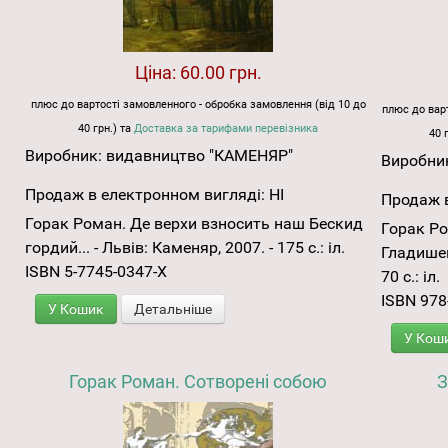
Ціна:
60.00 грн.
плюс до вартості замовленного - обробка замовлення (від 10 до
плюс до варт
40 грн.) та
Доставка за тарифами перевізника
40 
Виробник:
видавництво "КАМЕНЯР"
Виробни
Продаж в електронном вигляді:
НІ
Продаж в
Горак Роман. Де верхи взносить наш Бескид
Горак Ро
гордий... - Львів: Каменяр, 2007. - 175 с.: іл.
Гладишев
ISBN 5-7745-0347-Х
70 с.: іл.
ISBN 978
У Кошик
Детальніше
У Кош
Горак Роман. Сотворені собою
З