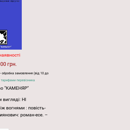
наявності
.00 грн.
- обробка замовлення (від 10 до
 тарифами перевізника
во "КАМЕНЯР"
 вигляді:
НІ
Між вогнями : повість-
иянович: роман-есе. –