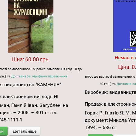
Немає в 
Ціна:
60.00 грн.
Ціна:
0
ості замовленного - обробка замовлення (від 10 до
грн.) та
Доставка за тарифами перевізника
плюс до вартості замовленного 
к:
видавництво "КАМЕНЯР"
40 грн.) та
Доставка за
Виробник:
видавницт
 електронном вигляді:
НІ
Продаж в електронном
ман, Гамлій Іван. Загублені на
ні. – 2005. – 301 с. : іл.
Горак Р., Гнатів Я. М. 
745-1111-1
документ; Микола Уст
1994. – 536 с.
ик
Детальніше