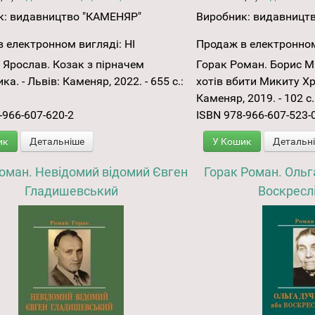
к:
видавництво "КАМЕНЯР"
Виробник:
видавницт
 електронном вигляді:
НІ
Продаж в електронном
 Ярослав. Козак з пірначем
Горак Роман. Борис Мі
а. - Львів: Каменяр, 2022. - 655 с.:
хотів вбити Микиту Хр
Каменяр, 2019. - 102 с.:
-966-607-620-2
ISBN 978-966-607-523-
ик
Детальніше
У Кошик
Детальн
оман. Невідомий відомий Євген
Горак Роман. Ольг
Гладишевський
Воскреслі