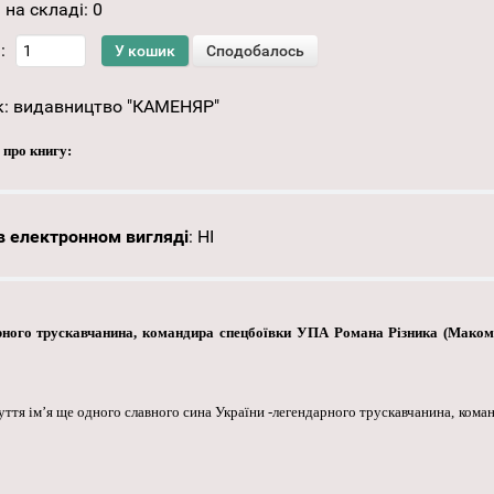
 на складі:
0
:
к:
видавництво "КАМЕНЯР"
 про книгу:
 електронном вигляді
:
НІ
рного трускавчанина, командира спецбоївки УПА Романа Різника (Макома
буття ім’я ще одного славного сина України -легендарного трускавчанина, ком