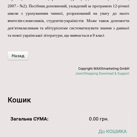
2007.- №2). Посібник доповнений, укладений за програмою 12-річної
школи з урахуванням чинної, розрахований на увагу до нього
вчителів-словесників, студентів-україністів. Може також допомогти
дев’ятикласникам та абітурієнтам систематизувати знання з давньої
та нової української літератури, що вивчається в 9 класі.
Copyright MAXXmarketing GmbH
JoomShopping Download & Support
Кошик
Загальна СУМА:
0.00 грн.
До КОШИКА