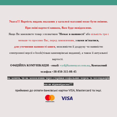
Увага!!! Вартість видань вказаних у каталозі-магазині може бути змінено.
При зміні вартості книжок, Вам буде повідомлено.
Якщо Ви замовляєте товар з позначкою "
Немає в наявності
" або
кількість три і
меньше то просимо Вас, перед замовленням,
з нами зв'язатися,
для уточнення наявності книги
, можливістю її додруку чи наявністю
електронної версії e-book(тільки каменярівські видання), а також її актуальної
вартості.
ОФіЦІЙНА КОМУНІКАЦІЯ - email:
vyd@kamenyar.com.ua
,
Контактний
телефон +38-050-315-08-45
на запити, чи на замовлення через сторінки соціальних мереж та месенджерів
ми не відповідаємо!!!
приймамо до оплати банківські картки VISA, Mastercard та інші.