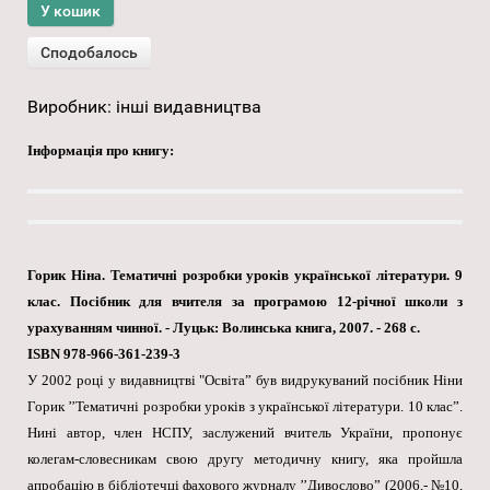
Виробник:
інші видавництва
Інформація про книгу:
Горик Ніна. Тематичні розробки уроків української літератури. 9
клас. Посібник для вчителя за програмою 12-річної школи з
урахуванням чинної. - Луцьк: Волинська книга, 2007. - 268 с.
ISBN 978-966-361-239-3
У 2002 році у видавництві "Освіта” був видрукуваний посібник Ніни
Горик ’’Тематичні розробки уроків з української літератури. 10 клас”.
Нині автор, член НСПУ, заслужений вчитель України, пропонує
колегам-словесникам свою другу методичну книгу, яка пройшла
апробацію в бібліотечці фахового журналу ’’Дивослово” (2006,- №10,