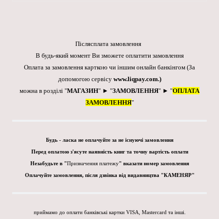
Післясплата замовлення
В будь-який момент Ви зможете оплатити замовлення
Оплата за замовлення карткою чи іншим онлайн банкінгом
(За
допомогою сервісу
www.liqpay.com
.)
можна в розділі "
МАГАЗИН
" ► "
ЗАМОВЛЕННЯ
" ► "
ОПЛАТА
ЗАМОВЛЕННЯ
"
Будь - ласка не оплачуйте за не існуючі замовлення
Перед оплатою з'ясуте наявність книг та точну вартість оплати
Незабудьте в "
Призначення платежу
" вказати номер замовлення
Оплачуйте замовлення, після дзвінка від видавництва "КАМЕНЯР"
приймамо до оплати банківські картки VISA, Mastercard та інші.