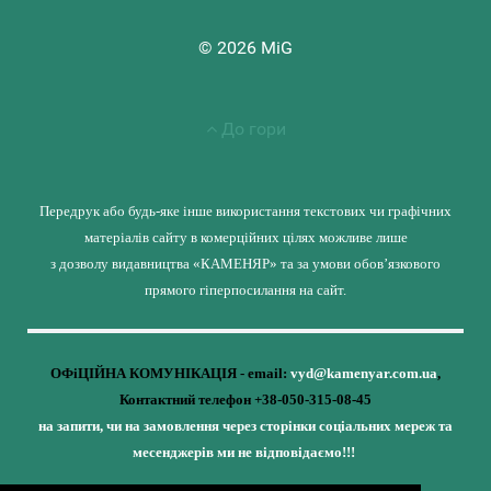
© 2026 MiG
До гори
Передрук або будь-яке інше використання текстових чи графічних
матеріалів сайту в комерційних цілях можливе лише
з дозволу видавництва «КАМЕНЯР» та за умови обов’язкового
прямого гіперпосилання на сайт.
ОФіЦІЙНА КОМУНІКАЦІЯ - email:
vyd@kamenyar.com.ua
,
Контактний телефон +38-050-315-08-45
на запити, чи на замовлення через сторінки соціальних мереж та
месенджерів ми не відповідаємо!!!