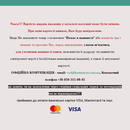
Увага!!! Вартість видань вказаних у каталозі-магазині може бути змінено.
При зміні вартості книжок, Вам буде повідомлено.
Якщо Ви замовляєте товар з позначкою "
Немає в наявності
" або
кількість три і
меньше то просимо Вас, перед замовленням,
з нами зв'язатися,
для уточнення наявності книги
, можливістю її додруку чи наявністю
електронної версії e-book(тільки каменярівські видання), а також її актуальної
вартості.
ОФіЦІЙНА КОМУНІКАЦІЯ - email:
vyd@kamenyar.com.ua
,
Контактний
телефон +38-050-315-08-45
на запити, чи на замовлення через сторінки соціальних мереж та месенджерів
ми не відповідаємо!!!
приймамо до оплати банківські картки VISA, Mastercard та інші.