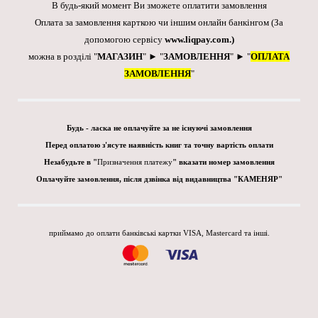
В будь-який момент Ви зможете оплатити замовлення
Оплата за замовлення карткою чи іншим онлайн банкінгом
(За
допомогою сервісу
www.liqpay.com
.)
можна в розділі "
МАГАЗИН
" ► "
ЗАМОВЛЕННЯ
" ► "
ОПЛАТА
ЗАМОВЛЕННЯ
"
Будь - ласка не оплачуйте за не існуючі замовлення
Перед оплатою з'ясуте наявність книг та точну вартість оплати
Незабудьте в "
Призначення платежу
" вказати номер замовлення
Оплачуйте замовлення, після дзвінка від видавництва "КАМЕНЯР"
приймамо до оплати банківські картки VISA, Mastercard та інші.