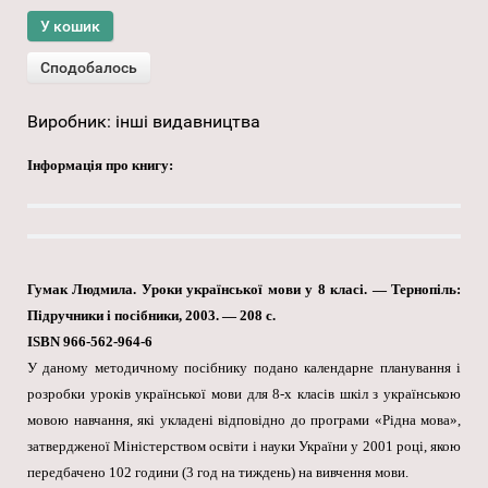
Виробник:
інші видавництва
Інформація про книгу:
Гумак Людмила. Уроки української мови у 8 класі. — Тернопіль:
Підручники і посібники, 2003. — 208 с.
ISBN 966-562-964-6
У даному методичному посібнику подано календарне планування і
розробки уроків української мови для 8-х класів шкіл з українською
мовою навчання, які укладені відповідно до програми «Рідна мова»,
затвердженої Міністерством освіти і науки України у 2001 році, якою
передбачено 102 години (3 год на тиждень) на вивчення мови.