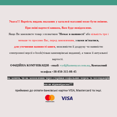
Увага!!! Вартість видань вказаних у каталозі-магазині може бути змінено.
При зміні вартості книжок, Вам буде повідомлено.
Якщо Ви замовляєте товар з позначкою "
Немає в наявності
" або
кількість три і
меньше то просимо Вас, перед замовленням,
з нами зв'язатися,
для уточнення наявності книги
, можливістю її додруку чи наявністю
електронної версії e-book(тільки каменярівські видання), а також її актуальної
вартості.
ОФіЦІЙНА КОМУНІКАЦІЯ - email:
vyd@kamenyar.com.ua
,
Контактний
телефон +38-050-315-08-45
на запити, чи на замовлення через сторінки соціальних мереж та месенджерів
ми не відповідаємо!!!
приймамо до оплати банківські картки VISA, Mastercard та інші.