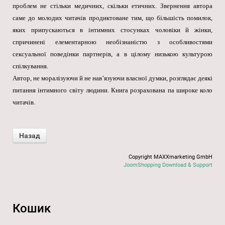
проблем не стільки медичних, скільки етичних. Звернення автора
саме до молодих читачів продиктоване тим, що більшість помилок,
яких припускаються в інтимних стосунках чоловіки й жінки,
спричинені елементарною необізнаністю з особливостями
сексуальної поведінки партнерів, а в цілому низькою культурою
спілкування.
Автор, не моралізуючи й не нав’язуючи власної думки, розглядає деякі
питання інтимного світу людини. Книга розрахована па широке коло
читачів.
Copyright MAXXmarketing GmbH
JoomShopping Download & Support
Кошик