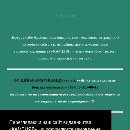
До гори
Передрук або будь-яке інше використання текстових чи графічних
матеріалів сайту в комерційних цілях можливе лише
з дозволу видавництва «КАМЕНЯР» та за умови обов’язкового
прямого гіперпосилання на сайт.
ОФіЦІЙНА КОМУНІКАЦІЯ - email:
vyd@kamenyar.com.ua
,
Контактний телефон +38-050-315-08-45
на запити, чи на замовлення через сторінки соціальних мереж та
месенджерів ми не відповідаємо!!!
Переглядаючи наш сайт видавництва
Кожне наше видання - це внесок у спротив,
«КАМЕНЯР», чи оформлюєте замовлення