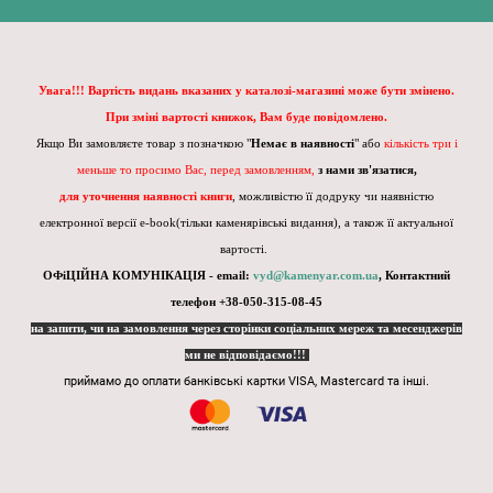
Увага!!! Вартість видань вказаних у каталозі-магазині може бути змінено.
При зміні вартості книжок, Вам буде повідомлено.
Якщо Ви замовляєте товар з позначкою "
Немає в наявності
" або
кількість три і
меньше то просимо Вас, перед замовленням,
з нами зв'язатися,
для уточнення наявності книги
, можливістю її додруку чи наявністю
електронної версії e-book(тільки каменярівські видання), а також її актуальної
вартості.
ОФіЦІЙНА КОМУНІКАЦІЯ - email:
vyd@kamenyar.com.ua
,
Контактний
телефон +38-050-315-08-45
на запити, чи на замовлення через сторінки соціальних мереж та месенджерів
ми не відповідаємо!!!
приймамо до оплати банківські картки VISA, Mastercard та інші.