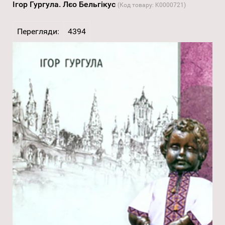
Ігор Гургула. Лєо Бельгікус
(Код товару:
K0000721
)
Перегляди:
4394