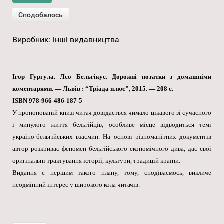
Виробник:
інші видавництва
Ігор Гургула. Лєо Бельгікус. Дорожні нотатки з домашніми
коментарями. — Львів : “Тріада плюс”, 2015. — 208 с.
ISBN 978-966-486-187-5
У пропонованій книзі читач довідається чимало цікавого зі сучасного
і минулого життя бельгійців, особливе місце відводиться темі
україно-бельгійських взаємин. На основі різноманітних документів
автор розкриває феномен бельгійського економічного дива, дає свої
оригінальні трактування історії, культури, традицій країни.
Видання є першим такого плану, тому, сподіваємось, викличе
неодмінний інтерес у широкого кола читачів.