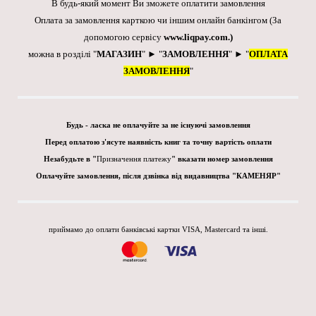
В будь-який момент Ви зможете оплатити замовлення
Оплата за замовлення карткою чи іншим онлайн банкінгом
(За
допомогою сервісу
www.liqpay.com
.)
можна в розділі "
МАГАЗИН
" ► "
ЗАМОВЛЕННЯ
" ► "
ОПЛАТА
ЗАМОВЛЕННЯ
"
Будь - ласка не оплачуйте за не існуючі замовлення
Перед оплатою з'ясуте наявність книг та точну вартість оплати
Незабудьте в "
Призначення платежу
" вказати номер замовлення
Оплачуйте замовлення, після дзвінка від видавництва "КАМЕНЯР"
приймамо до оплати банківські картки VISA, Mastercard та інші.