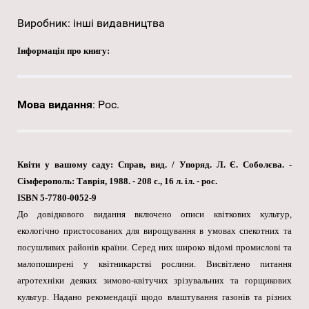
Виробник:
інші видавництва
Інформація про книгу:
Мова видання
:
Рос.
Квіти у вашому саду: Справ, вид. / Упоряд. Л. Є. Соболєва. -
Сімферополь: Таврія, 1988. - 208 с., 16 л. іл. - рос.
ISBN 5-7780-0052-9
До довідкового видання включено описи квіткових культур,
екологічно пристосованих для вирощування в умовах спекотних та
посушливих районів країни. Серед них широко відомі промислові та
малопоширені у квітникарстві рослини. Висвітлено питання
агротехніки деяких зимово-квітучих зрізувальних та горщикових
культур. Надано рекомендації щодо влаштування газонів та різних