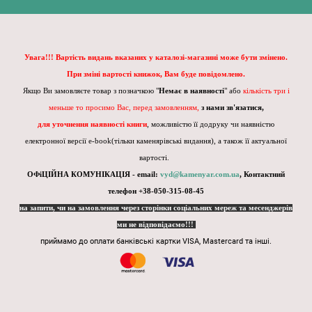
Увага!!! Вартість видань вказаних у каталозі-магазині може бути змінено.
При зміні вартості книжок, Вам буде повідомлено.
Якщо Ви замовляєте товар з позначкою "
Немає в наявності
" або
кількість три і
меньше то просимо Вас, перед замовленням,
з нами зв'язатися,
для уточнення наявності книги
, можливістю її додруку чи наявністю
електронної версії e-book(тільки каменярівські видання), а також її актуальної
вартості.
ОФіЦІЙНА КОМУНІКАЦІЯ - email:
vyd@kamenyar.com.ua
,
Контактний
телефон +38-050-315-08-45
на запити, чи на замовлення через сторінки соціальних мереж та месенджерів
ми не відповідаємо!!!
приймамо до оплати банківські картки VISA, Mastercard та інші.