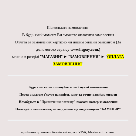
Післясплата замовлення
В будь-який момент Ви зможете оплатити замовлення
Оплата за замовлення карткою чи іншим онлайн банкінгом
(За
допомогою сервісу
www.liqpay.com
.)
можна в розділі "
МАГАЗИН
" ► "
ЗАМОВЛЕННЯ
" ► "
ОПЛАТА
ЗАМОВЛЕННЯ
"
Будь - ласка не оплачуйте за не існуючі замовлення
Перед оплатою з'ясуте наявність книг та точну вартість оплати
Незабудьте в "
Призначення платежу
" вказати номер замовлення
Оплачуйте замовлення, після дзвінка від видавництва "КАМЕНЯР"
приймамо до оплати банківські картки VISA, Mastercard та інші.