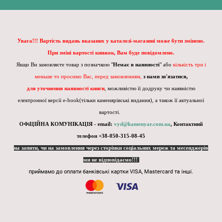
Увага!!! Вартість видань вказаних у каталозі-магазині може бути змінено.
При зміні вартості книжок, Вам буде повідомлено.
Якщо Ви замовляєте товар з позначкою "
Немає в наявності
" або
кількість три і
меньше то просимо Вас, перед замовленням,
з нами зв'язатися,
для уточнення наявності книги
, можливістю її додруку чи наявністю
електронної версії e-book(тільки каменярівські видання), а також її актуальної
вартості.
ОФіЦІЙНА КОМУНІКАЦІЯ - email:
vyd@kamenyar.com.ua
,
Контактний
телефон +38-050-315-08-45
на запити, чи на замовлення через сторінки соціальних мереж та месенджерів
ми не відповідаємо!!!
приймамо до оплати банківські картки VISA, Mastercard та інші.