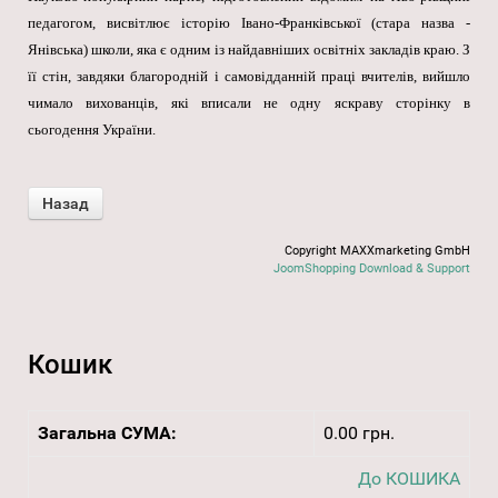
педагогом, висвітлює історію Івано-Франківської (стара назва -
Янівська) школи, яка є одним із найдавніших освітніх закладів краю. З
її стін, завдяки благородній і самовідданній праці вчителів, вийшло
чимало вихованців, які вписали не одну яскраву сторінку в
сьогодення України.
Copyright MAXXmarketing GmbH
JoomShopping Download & Support
Кошик
Загальна СУМА:
0.00 грн.
До КОШИКА