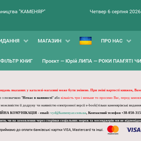
ництва "КАМЕНЯР"
Четвер 6 серпня 2026
ИДАННЯ
МАГАЗИН
ПРО НАС
ФІЛЬТР КНИГ
Проєкт — Юрій ЛИПА — РОКИ ПАМ'ЯТІ ЧИ 
 видань вказаних у каталозі-магазині може бути змінено. При зміні вартості книжок, Вам
 з позначкою "
Немає в наявності
" або
кількість три і меньше то просимо Вас, перед замов
, можливістю її додруку чи наявністю електронної версії e-book(тільки каменярівські видання)
ІЙНА КОМУНІКАЦІЯ - email:
vyd@kamenyar.com.ua
,
Контактний телефон +38-050-315
пити, чи на замовлення через сторінки соціальних мереж та месенджерів ми не відповіда
приймамо до оплати банківські картки VISA, Mastercard та інші.