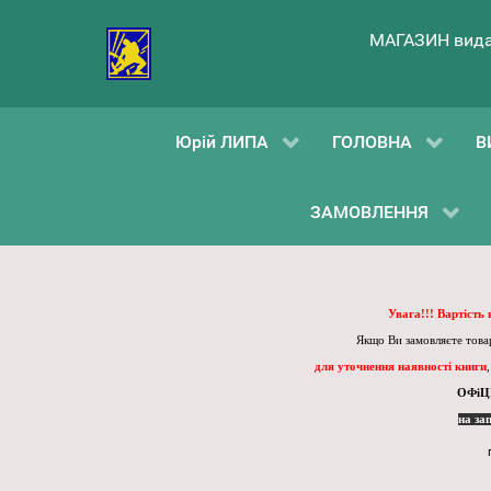
МАГАЗИН вида
Юрій ЛИПА
ГОЛОВНА
В
ЗАМОВЛЕННЯ
Увага!!! Вартість
Якщо Ви замовляєте товар
для уточнення наявності книги
ОФіЦ
на за