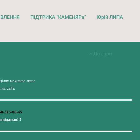
ОВЛЕННЯ
ПІДТРИКА "КАМЕНЯРа"
Юрій ЛИПА
До гори
 цілях можливе лише
на сайт.
50-315-08-45
повідаємо!!!