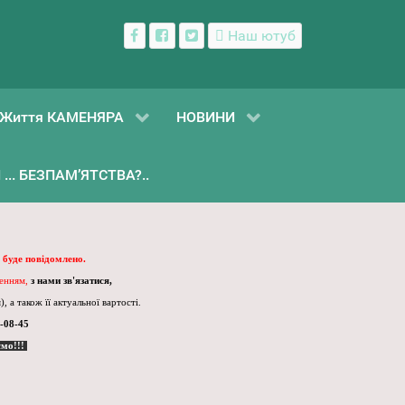
Наш ютуб
Життя КАМЕНЯРА
НОВИНИ
... БЕЗПАМ’ЯТСТВА?..
 буде повідомлено.
ленням,
з нами зв'язатися,
, а також її актуальної вартості.
-08-45
ємо!!!