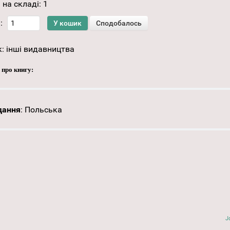
 на складі:
1
:
к:
інші видавництва
 про книгу:
дання
:
Польська
J