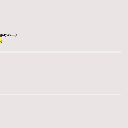
qpay.com
.)
Я
"