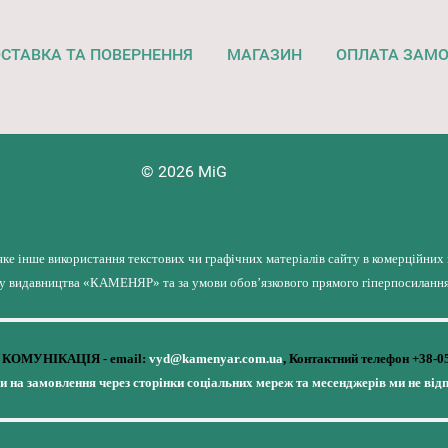
СТАВКА ТА ПОВЕРНЕННЯ
МАГАЗИН
ОПЛАТА ЗАМ
© 2026 MiG
яке інше використання текстових чи графічних матеріалів сайту в комерційних
лу видавництва «КАМЕНЯР» та за умови обов’язкового прямого гіперпосилання 
КОМУНІКАЦІЯ - email:
vyd@kamenyar.com.ua
,
Контактний телефон +38-0
чи на замовлення через сторінки соціальних мереж та месенджерів ми не від