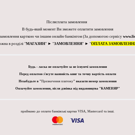
Післясплата замовлення
В будь-який момент Ви зможете оплатити замовлення
 замовлення карткою чи іншим онлайн банкінгом
(За допомогою сервісу
www.li
ожна в розділі "
МАГАЗИН
" ► "
ЗАМОВЛЕННЯ
" ► "
ОПЛАТА ЗАМОВЛЕНН
Будь - ласка не оплачуйте за не існуючі замовлення
Перед оплатою з'ясуте наявність книг та точну вартість оплати
Незабудьте в "
Призначення платежу
" вказати номер замовлення
Оплачуйте замовлення, після дзвінка від видавництва "КАМЕНЯР"
приймамо до оплати банківські картки VISA, Mastercard та інші.