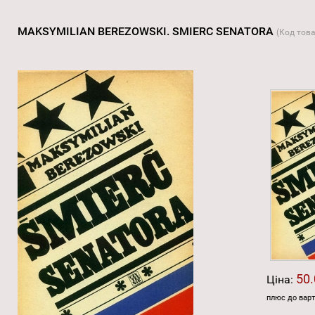
MAKSYMILIAN BEREZOWSKI. SMIERC SENATORA
(Код тов
50.
Ціна:
плюс до варт