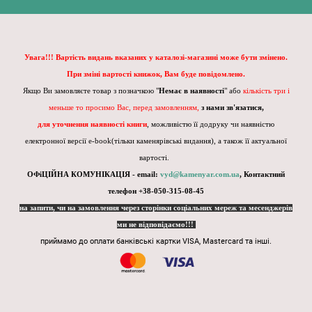
Увага!!! Вартість видань вказаних у каталозі-магазині може бути змінено.
При зміні вартості книжок, Вам буде повідомлено.
Якщо Ви замовляєте товар з позначкою "
Немає в наявності
" або
кількість три і
меньше то просимо Вас, перед замовленням,
з нами зв'язатися,
для уточнення наявності книги
, можливістю її додруку чи наявністю
електронної версії e-book(тільки каменярівські видання), а також її актуальної
вартості.
ОФіЦІЙНА КОМУНІКАЦІЯ - email:
vyd@kamenyar.com.ua
,
Контактний
телефон +38-050-315-08-45
на запити, чи на замовлення через сторінки соціальних мереж та месенджерів
ми не відповідаємо!!!
приймамо до оплати банківські картки VISA, Mastercard та інші.