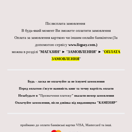
Післясплата замовлення
В будь-який момент Ви зможете оплатити замовлення
Оплата за замовлення карткою чи іншим онлайн банкінгом
(За
допомогою сервісу
www.liqpay.com
.)
можна в розділі "
МАГАЗИН
" ► "
ЗАМОВЛЕННЯ
" ► "
ОПЛАТА
ЗАМОВЛЕННЯ
"
Будь - ласка не оплачуйте за не існуючі замовлення
Перед оплатою з'ясуте наявність книг та точну вартість оплати
Незабудьте в "
Призначення платежу
" вказати номер замовлення
Оплачуйте замовлення, після дзвінка від видавництва "КАМЕНЯР"
приймамо до оплати банківські картки VISA, Mastercard та інші.