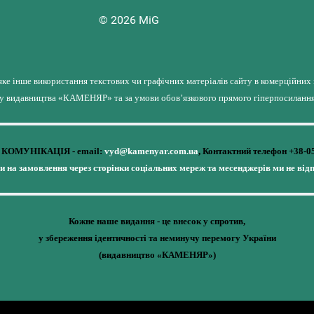
© 2026 MiG
яке інше використання текстових чи графічних матеріалів сайту в комерційних
лу видавництва «КАМЕНЯР» та за умови обов’язкового прямого гіперпосилання 
КОМУНІКАЦІЯ - email:
vyd@kamenyar.com.ua
,
Контактний телефон +38-0
чи на замовлення через сторінки соціальних мереж та месенджерів ми не від
Кожне наше видання - це внесок у спротив,
у збереження ідентичності та неминучу перемогу України
(видавництво «КАМЕНЯР»)