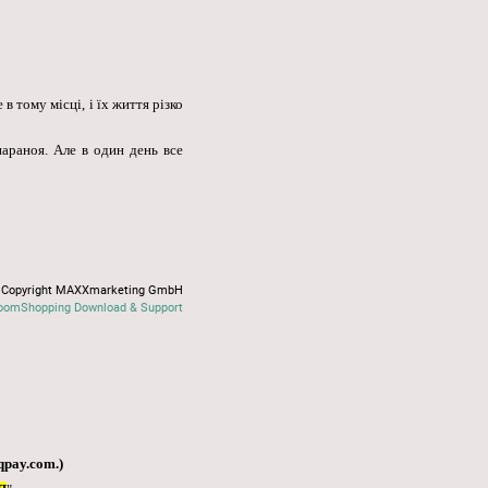
в тому місці, і їх життя різко
 параноя. Але в один день все
Copyright MAXXmarketing GmbH
oomShopping Download & Support
qpay.com
.)