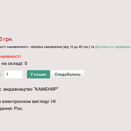
0 грн.
ості замовленного - обробка замовлення (від 10 до 40 грн.) та
Доставка за тарифами 
наявності
 на складі:
0
:
к:
видавництво "КАМЕНЯР"
 електронном вигляді
:
НІ
дання
:
Рос.