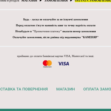
ожна в розділі "
МАГАЗИН
" ► "
ЗАМОВЛЕННЯ
" ► "
ОПЛАТА ЗАМОВЛЕНН
Будь - ласка не оплачуйте за не існуючі замовлення
Перед оплатою з'ясуте наявність книг та точну вартість оплати
Незабудьте в "
Призначення платежу
" вказати номер замовлення
Оплачуйте замовлення, після дзвінка від видавництва "КАМЕНЯР"
приймамо до оплати банківські картки VISA, Mastercard та інші.
СТАВКА ТА ПОВЕРНЕННЯ
МАГАЗИН
ОПЛАТА ЗАМ