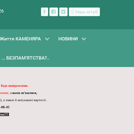
26
Наш ютуб
Життя КАМЕНЯРА
НОВИНИ
... БЕЗПАМ’ЯТСТВА?..
 буде повідомлено.
ленням,
з нами зв'язатися,
, а також її актуальної вартості.
-08-45
ємо!!!