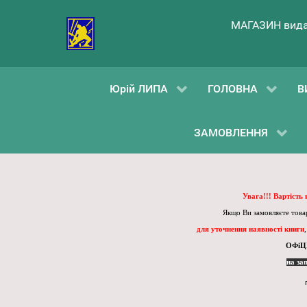
МАГАЗИН вида
Юрій ЛИПА
ГОЛОВНА
В
ЗАМОВЛЕННЯ
Увага!!! Вартість
Якщо Ви замовляєте товар
для уточнення наявності книги
ОФіЦ
на за