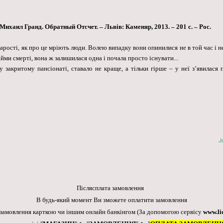
/ Михаил Гранд. Обратный Отсчет. – Львів: Каменяр, 2013. – 201 с. – Рос.
рості, як про це мріють люди. Волею випадку вони опинилися не в той час і не 
йми смерті, вона ж залишилася одна і почала просто існувати...
 у закритому пансіонаті, ставало не краще, а тільки гірше – у неї з’явилася
J
Післясплата замовлення
В будь-який момент Ви зможете оплатити замовлення
 замовлення карткою чи іншим онлайн банкінгом
(За допомогою сервісу
www.li