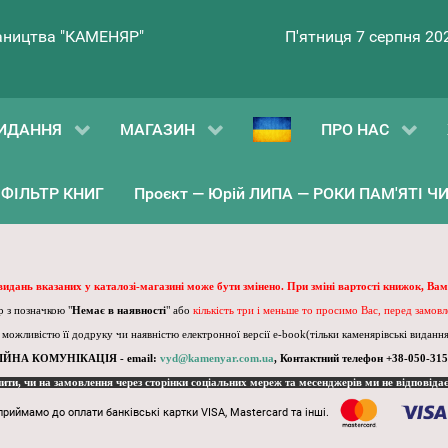
ництва "КАМЕНЯР"
П'ятниця 7 серпня 20
ИДАННЯ
МАГАЗИН
ПРО НАС
ФІЛЬТР КНИГ
Проєкт — Юрій ЛИПА — РОКИ ПАМ'ЯТІ ЧИ 
 видань вказаних у каталозі-магазині може бути змінено. При зміні вартості книжок, Вам
 з позначкою "
Немає в наявності
" або
кількість три і меньше то просимо Вас, перед замов
, можливістю її додруку чи наявністю електронної версії e-book(тільки каменярівські видання)
ІЙНА КОМУНІКАЦІЯ - email:
vyd@kamenyar.com.ua
,
Контактний телефон +38-050-315
пити, чи на замовлення через сторінки соціальних мереж та месенджерів ми не відповіда
приймамо до оплати банківські картки VISA, Mastercard та інші.