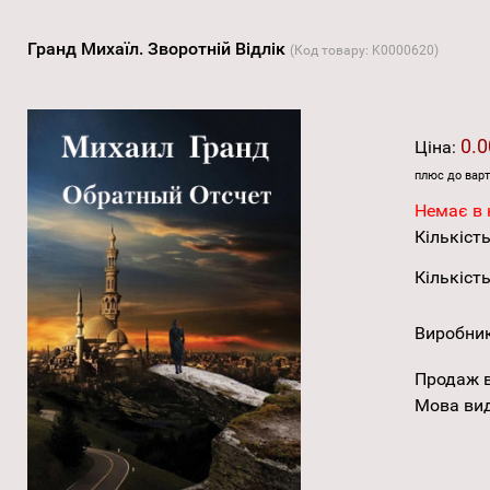
Гранд Михаїл. Зворотній Відлік
(Код товару:
K0000620
)
0.0
Ціна:
плюс до варт
Немає в 
Кількість
Кількість
Виробни
Продаж в
Мова ви