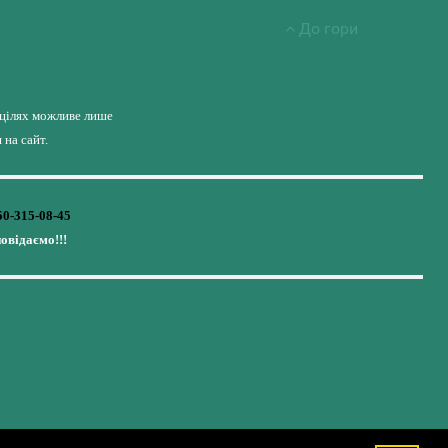
До гори
 цілях можливе лише
на сайт.
50-315-08-45
повідаємо!!!