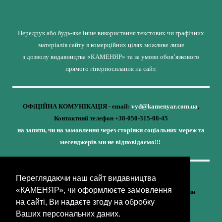
Передрук або будь-яке інше використання текстових чи графічних
матеріалів сайту в комерційних цілях можливе лише
з дозволу видавництва «КАМЕНЯР» та за умови обов’язкового
прямого гіперпосилання на сайт.
ОФіЦІЙНА КОМУНІКАЦІЯ - email:
vyd@kamenyar.com.ua
,
Контактний телефон +38-050-315-08-45
на запити, чи на замовлення через сторінки соціальних мереж та
месенджерів ми не відповідаємо!!!
Переглядаючи наш сайт видавництва
Кожне наше видання - це внесок у спротив,
«КАМЕНЯР», чи оформлюєте замовлення
у збереження ідентичності та неминучу перемогу України
на сайті, Ви надаєте згоду на обробку
(видавництво «КАМЕНЯР»)
Ваших персональних даних.