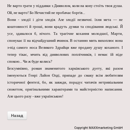
Не варто грати у піддавки з Дияволом, коли на кону стоїть твоя душа.
Ой, не варто! Бо Нечистий не пробачає боргів...
Вони - злодії і діти злодія. Але злодії незвичні. їхня мета — не
коштовності й гроші, вони крадуть думки та сподівання людські. Й
усе, здавалося б, нічого. Та трагічне кохання молодшої, Марти,
спонукає її на відчайдушний вчинок. В останню мить вихоплює вона
з-під самого носа Великого Здрайци вже продану душу коханого. І
тепер тікає, мчить від дияволових поплічників, і немає їй ніде
спокою... Чи ж буде колись?
Безсумнівно, роман знаменитого харківського дуету, які разом
іменуються Генрі Лайон Олді, припаде до смаку всім любителям
історичної фентезі, бо, як завжди, порадує читачів нетривіальним
сюжетом, оригінальними характерами та майстерністю написання.
Але цього разу - вже українською!
Copyright MAXXmarketing GmbH