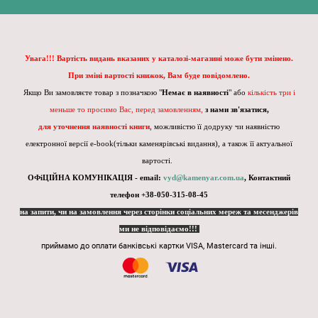
Увага!!! Вартість видань вказаних у каталозі-магазині може бути змінено.
При зміні вартості книжок, Вам буде повідомлено.
Якщо Ви замовляєте товар з позначкою "
Немає в наявності
" або
кількість три і
меньше то просимо Вас, перед замовленням,
з нами зв'язатися,
для уточнення наявності книги
, можливістю її додруку чи наявністю
електронної версії e-book(тільки каменярівські видання), а також її актуальної
вартості.
ОФіЦІЙНА КОМУНІКАЦІЯ - email:
vyd@kamenyar.com.ua
,
Контактний
телефон +38-050-315-08-45
на запити, чи на замовлення через сторінки соціальних мереж та месенджерів
ми не відповідаємо!!!
приймамо до оплати банківські картки VISA, Mastercard та інші.