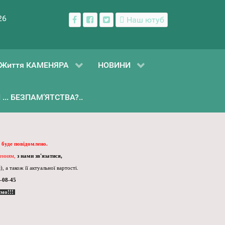
26
Наш ютуб
Життя КАМЕНЯРА
НОВИНИ
... БЕЗПАМ’ЯТСТВА?..
 буде повідомлено.
ленням,
з нами зв'язатися,
, а також її актуальної вартості.
-08-45
ємо!!!