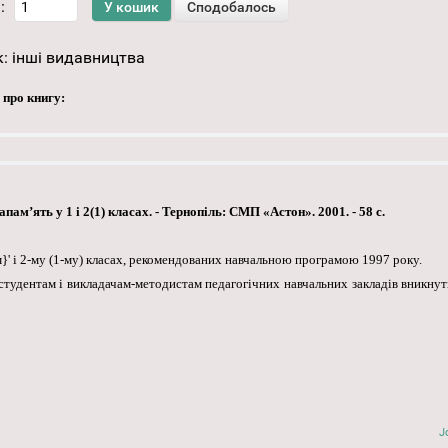
:
к:
інші видавництва
 про книгу:
ам’ять у 1 і 2(1) класах. - Тернопіль: СМП «Астон». 2001. - 58 с.
}' і 2-му (1-му) класах, рекомендованих навчальною програмою 1997 року.
студентам і викладачам-методистам педагогічних навчальних закладів вникнут
J