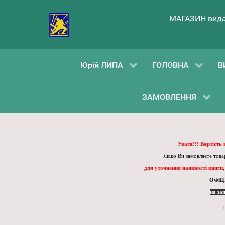
МАГАЗИН вида
Юрій ЛИПА
ГОЛОВНА
В
ЗАМОВЛЕННЯ
Увага!!! Вартість
Якщо Ви замовляєте товар
для уточнення наявності книги
ОФіЦ
на за