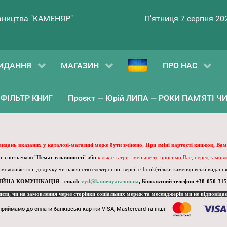
ництва "КАМЕНЯР"
П'ятниця 7 серпня 20
ИДАННЯ
МАГАЗИН
ПРО НАС
ФІЛЬТР КНИГ
Проєкт — Юрій ЛИПА — РОКИ ПАМ'ЯТІ ЧИ 
 видань вказаних у каталозі-магазині може бути змінено. При зміні вартості книжок, Вам
 з позначкою "
Немає в наявності
" або
кількість три і меньше то просимо Вас, перед замов
, можливістю її додруку чи наявністю електронної версії e-book(тільки каменярівські видання)
ІЙНА КОМУНІКАЦІЯ - email:
vyd@kamenyar.com.ua
,
Контактний телефон +38-050-315
пити, чи на замовлення через сторінки соціальних мереж та месенджерів ми не відповіда
приймамо до оплати банківські картки VISA, Mastercard та інші.