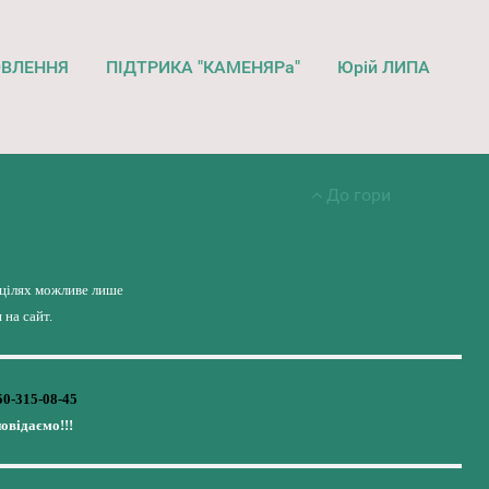
ОВЛЕННЯ
ПІДТРИКА "КАМЕНЯРа"
Юрій ЛИПА
До гори
 цілях можливе лише
на сайт.
50-315-08-45
повідаємо!!!