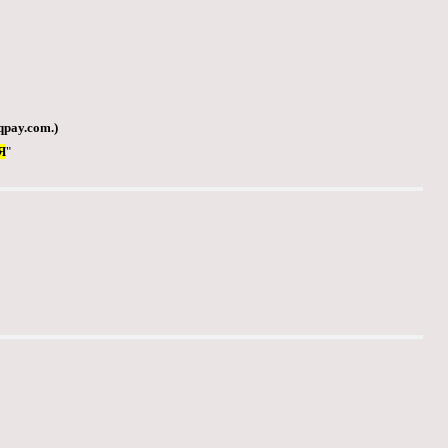
qpay.com
.)
Я
"