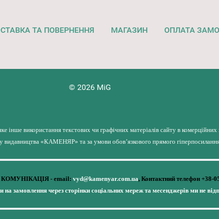
СТАВКА ТА ПОВЕРНЕННЯ
МАГАЗИН
ОПЛАТА ЗАМ
© 2026 MiG
яке інше використання текстових чи графічних матеріалів сайту в комерційних
лу видавництва «КАМЕНЯР» та за умови обов’язкового прямого гіперпосилання 
КОМУНІКАЦІЯ - email:
vyd@kamenyar.com.ua
,
Контактний телефон +38-0
чи на замовлення через сторінки соціальних мереж та месенджерів ми не від