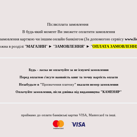
Післясплата замовлення
В будь-який момент Ви зможете оплатити замовлення
 замовлення карткою чи іншим онлайн банкінгом
(За допомогою сервісу
www.li
ожна в розділі "
МАГАЗИН
" ► "
ЗАМОВЛЕННЯ
" ► "
ОПЛАТА ЗАМОВЛЕНН
Будь - ласка не оплачуйте за не існуючі замовлення
Перед оплатою з'ясуте наявність книг та точну вартість оплати
Незабудьте в "
Призначення платежу
" вказати номер замовлення
Оплачуйте замовлення, після дзвінка від видавництва "КАМЕНЯР"
приймамо до оплати банківські картки VISA, Mastercard та інші.